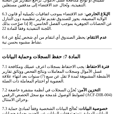
للميثاق أو لوائح مكافحة غسل الأموال. تُراجع التقارير من اللجنة
التنفيذية، وتُحال عند الاقتضاء إلى مدققين مستقلين.
الإبلاغ الخارجي
: عند الاقتضاء بموجب اتفاقيات تكميلية أو قانون
6.3
الولاية المضيفة، يجوز للصندوق تقديم تقارير تنظيمية دون التنازل
عن الحصانات الجوهرية بموجب الفصل الخامس، إلا إذا صرّحت بذلك
اللجنة التنفيذية وفقاً للمادة 22.
عدم الانتقام
: يحظر الصندوق أي انتقام من أي شخص يُبلّغ عن
6.4
نشاط مشبوه بحسن نية.
المادة 7: حفظ السجلات وحماية البيانات
فترة الاحتفاظ
: يجب الاحتفاظ بسجلات اعرف عميلك ومكافحة
7.1
غسل الأموال وسجلات المعاملات ونتائج الفحص ووثائق تقارير
الأنشطة المشبوهة لمدة لا تقل عن سبع (7) سنوات بعد انتهاء علاقة
العضوية أو اختتام المعاملة ذات الصلة.
التخزين الآمن
: تُخزَّن السجلات في أنظمة مشفرة خاضعة
7.2
لضوابط الوصول مُدمجة مع سجل الحصص الرقمي (ACF-DIR-004)
وخزائن الامتثال.
خصوصية البيانات
: تُعالَج البيانات الشخصية وفقاً لمبادئ حماية
7.3
البيانات الدولية. تتمتع تدفقات البيانات عبر الحدود بحماية حصانات