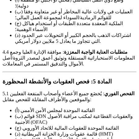
دولية)؛
(ب) العمليات في ولايات عالية المخاطر أو غير متعاونة وفقاً
للقوائم الرمادية/السوداء لمجموعة العمل المالي؛
(ج) الملكية المعقدة متعددة الطبقات أو استخدام هياكل
الأسماء الوهمية؛
(د) اشتراكات الذهب بالحجم الكبير أو التحويلات عبر الحدود
التي تتجاوز ما يعادل 5 ملايين دولار أمريكي.
متطلبات العناية الواجبة المعززة
: موافقة الإدارة العليا وجمع
4.4
المعلومات الاستخباراتية المستقلة وتوثيق أعمق لمصدر الثروة/أصل
الأموال والتدقيق المستمر في المعاملات.
المادة 5: فحص العقوبات والأنشطة المحظورة
الفحص الفوري
: يُخضَع جميع الأعضاء وأصحاب المنفعة الفعليين
5.1
والموقعين والأطراف المقابلة للفحص مقابل:
(أ) القائمة الموحدة لمجلس الأمن الأممي
(ب) قوائم SDN والعقوبات القطاعية لمكتب مراقبة الأصول
الأجنبية (OFAC)
(ج) القائمة الموحدة للعقوبات المالية للاتحاد الأوروبي
(د) قائمة عقوبات وزارة الخزانة البريطانية (HMT)