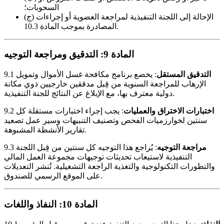
السحوبات؛
(ج) الإحالة إلى اللجنة التنفيذية لمراجعة العضوية أو إجراءات
المصادرة بموجب المادة 10.3.
المادة 9: التدقيق ومراجعة التوجيه
التدقيق المستقل
: يخضع برنامج مكافحة غسل الأموال وتمويل
9.1
الإرهاب للمراجعة السنوية من قِبل مدققين خارجيين ذوي مكانة
دولية معترف بها، مع الإبلاغ عن النتائج للجنة التنفيذية.
اختبارات الاختراق والعمليات
: يجب إجراء اختبارات مستقلة كل
9.2
سنتين لخوارزميات الفحص وتصنيف التنبيهات وسير عمل تصعيد
تقارير الأنشطة المشبوهة.
مراجعة التوجيه
: يُراجع هذا التوجيه كل سنتين من قِبل اللجنة
9.3
التنفيذية لاستيعاب تحديثات توجيهات مجموعة العمل المالي
والتطورات التكنولوجية والتغذية الراجعة التشغيلية. تُنشر التعديلات
على الموقع الرسمي للصندوق.
المادة 10: النفاذ واللغات