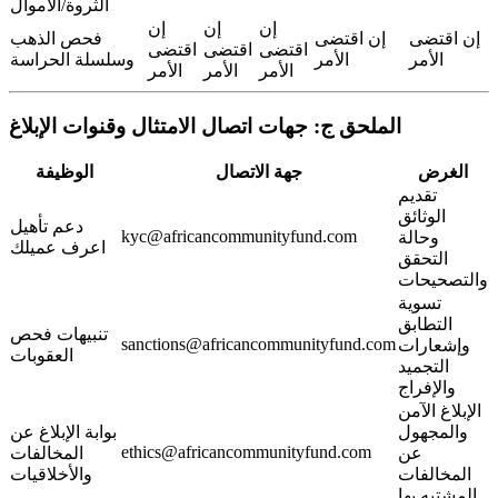
الثروة/الأموال
إن
إن
إن
إن اقتضى
إن اقتضى
فحص الذهب
اقتضى
اقتضى
اقتضى
الأمر
الأمر
وسلسلة الحراسة
الأمر
الأمر
الأمر
الملحق ج: جهات اتصال الامتثال وقنوات الإبلاغ
الغرض
جهة الاتصال
الوظيفة
تقديم
الوثائق
دعم تأهيل
kyc@africancommunityfund.com
وحالة
اعرف عميلك
التحقق
والتصحيحات
تسوية
التطابق
تنبيهات فحص
sanctions@africancommunityfund.com
وإشعارات
العقوبات
التجميد
والإفراج
الإبلاغ الآمن
والمجهول
بوابة الإبلاغ عن
ethics@africancommunityfund.com
عن
المخالفات
المخالفات
والأخلاقيات
المشتبه بها