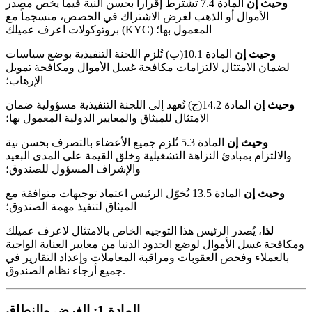
وحيث إن
المادة 7.4 تشترط إقراراً بحسن النية فيما يخص مصدر
الأموال أو الذهب لغرض الاشتراك في الحصص، منسجماً مع
بروتوكولات اعرف عميلك (KYC) المعمول بها؛
وحيث إن
المادة 10.1(ب) تُلزم اللجنة التنفيذية بوضع سياسات
لضمان الامتثال لالتزامات مكافحة غسل الأموال ومكافحة تمويل
الإرهاب؛
وحيث إن
المادة 14.2(ج) تُعهد إلى اللجنة التنفيذية مسؤولية ضمان
الامتثال للميثاق والمعايير الدولية المعمول بها؛
وحيث إن
المادة 5.3 تُلزم جميع الأعضاء بالتصرف بحسن نية
والالتزام بمبادئ النزاهة التشغيلية وخلق القيمة على المدى البعيد
والإشراف المسؤول للصندوق؛
وحيث إن
المادة 13.5 تُخوّل الرئيس اعتماد توجيهات متوافقة مع
الميثاق لتنفيذ مهمة الصندوق؛
لذا
، يُصدر الرئيس هذا التوجيه الخاص بالامتثال لاعرف عميلك
ومكافحة غسل الأموال لوضع الحدود الدنيا من معايير العناية الواجبة
بالعملاء وفحص العقوبات ومراقبة المعاملات وإعداد التقارير في
جميع أرجاء نظام الصندوق.
المادة 1: الغرض والنطاق