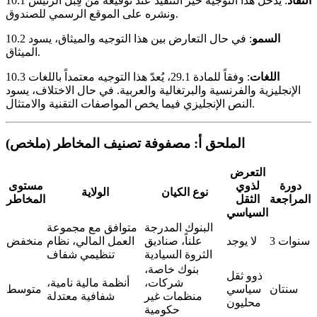
النفاذ
: يدخل هذا التوجيه حيز التنفيذ عند توقيعه من قِبل الرئيس
10.1
ونشره على الموقع الرسمي للصندوق.
السمو
: في حال التعارض بين هذا التوجيه والميثاق، يسود
10.2
الميثاق.
اللغات
: وفقاً للمادة 29.1، يُعدّ هذا التوجيه معتمداً باللغات
10.3
الإنجليزية والفرنسية والبرتغالية والعربية. في حال الاختلاف، يسود
النص الإنجليزي فيما يخص المواصفات التقنية والامتثال.
الملحق أ: مصفوفة تصنيف المخاطر (ملخص)
التعرض
دورة
لذوي
مستوى
نوع الكيان
الولاية
المراجعة
الثقل
المخاطر
السياسي
البنوك المدرجة
متوافق مع مجموعة
3 سنوات
لا يوجد
علناً، صناديق
العمل المالي، نظام
منخفض
الثروة السيادية
تنظيمي شفاف
بنوك خاصة،
ذوو ثقل
شركات،
أنظمة مالية نامية،
سنتان
سياسي
متوسط
منظمات غير
شفافية معتدلة
محليون
حكومية