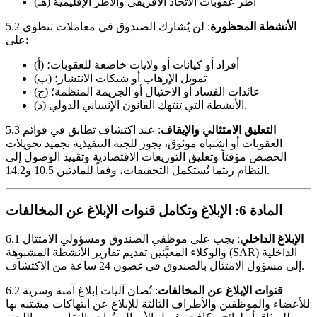
(هـ) أطر عقوبات الاتحاد الأفريقي والأطر الإقليمية
الأنشطة المحظورة
: لن يُشارك الصندوق في معاملات تنطوي
5.2
على:
(أ) أفراد أو كيانات أو ولايات خاضعة للعقوبات؛
(ب) تمويل الإرهاب أو شبكات الانتشار؛
(ج) عائدات الفساد أو الاحتيال أو الجريمة المنظمة؛
(د) الأنشطة التي تنتهك القانون الإنساني الدولي.
التعليق الامتثالي والإيقاف
: عند اكتشاف تطابق في قوائم
5.3
العقوبات أو اشتباه موثوق، يجوز للجنة التنفيذية تجميد تحويلات
الحصص مؤقتاً وتعليق التوزيعات الاقتصادية وتقييد الوصول إلى
النظام ريثما تُستكمل التحقيقات، وفقاً للمادتين 10.5 و14.2.
المادة 6: الإبلاغ وتكامل قنوات الإبلاغ عن المخالفات
الإبلاغ الداخلي
: يجب على موظفي الصندوق ومسؤولي الامتثال
6.1
والوكلاء المعيَّنين تقديم تقارير الأنشطة المشبوهة (SAR) الداخلية
إلى مسؤول الامتثال بالصندوق في غضون 24 ساعة من الاكتشاف.
قنوات الإبلاغ عن المخالفات
: تُصان آليات إبلاغ آمنة وسرية
6.2
للأعضاء والموظفين والأطراف الثالثة للإبلاغ عن انتهاكات مشتبه بها