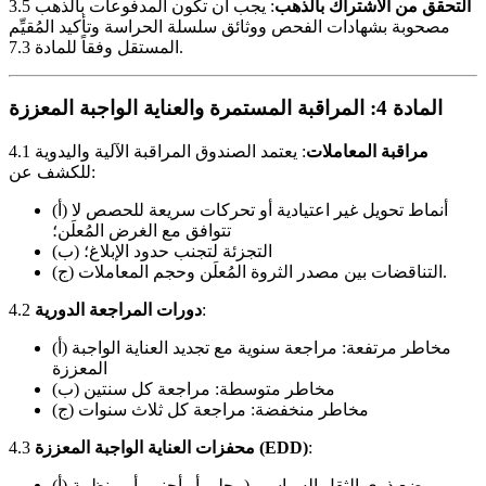
التحقق من الاشتراك بالذهب
: يجب أن تكون المدفوعات بالذهب
3.5
مصحوبة بشهادات الفحص ووثائق سلسلة الحراسة وتأكيد المُقيِّم
المستقل وفقاً للمادة 7.3.
المادة 4: المراقبة المستمرة والعناية الواجبة المعززة
مراقبة المعاملات
: يعتمد الصندوق المراقبة الآلية واليدوية
4.1
للكشف عن:
(أ) أنماط تحويل غير اعتيادية أو تحركات سريعة للحصص لا
تتوافق مع الغرض المُعلَن؛
(ب) التجزئة لتجنب حدود الإبلاغ؛
(ج) التناقضات بين مصدر الثروة المُعلَن وحجم المعاملات.
:
دورات المراجعة الدورية
4.2
(أ) مخاطر مرتفعة: مراجعة سنوية مع تجديد العناية الواجبة
المعززة
(ب) مخاطر متوسطة: مراجعة كل سنتين
(ج) مخاطر منخفضة: مراجعة كل ثلاث سنوات
:
محفزات العناية الواجبة المعززة (EDD)
4.3
(أ) وضع ذوي الثقل السياسي (محلي أو أجنبي أو منظمة