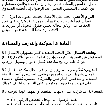
الفصل الخامس (المواد 18-22)، رغم أن الأعضاء يظلون مسؤولين
عن الامتثال التنظيمي المحلي عند الوصول إلى أنظمة الصندوق.
التزام الأعضاء
: يجب على الأعضاء تحديث معلومات اعرف
7.4
عميلك فوراً عند حدوث تغييرات جوهرية. قد يترتب على عدم
الحفاظ على وثائق محدَّثة تعليق حقوق التحويل أو التوزيعات
الاقتصادية وفقاً للمادة 8.4 من الميثاق.
المادة 8: الحوكمة والتدريب والمساءلة
وظيفة الامتثال
: تعيّن اللجنة التنفيذية كبير مسؤولي الامتثال
8.1
(CCO) المسؤول عن تنفيذ هذا التوجيه وإدارة أنظمة الفحص والإبلاغ
عن فاعلية برنامج مكافحة غسل الأموال وتمويل الإرهاب.
التدريب
: يُقدَّم تدريب سنوي إلزامي في مجال مكافحة غسل
8.2
الأموال وتمويل الإرهاب لجميع موظفي الصندوق وأعضاء اللجنة
التنفيذية والمدققين الخارجيين والشركاء التقنيين. يُشجَّع الأعضاء
على تدريب موقعيهم المعتمدين على التزامات اعرف عميلك.
: قد يترتب على الانتهاك المتعمد أو المهمل لهذا التوجيه:
المساءلة
8.3
(أ) تقييد الوصول إلى سجل الحصص الرقمي؛
(ب) تأخير أو رفض تحويلات الحصص أو طلبات القروض أو