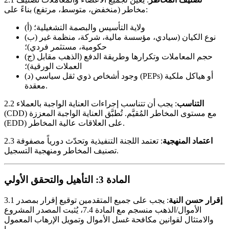
مخاطر (منخفض، متوسط، مرتفع) بناءً على:
(أ) ولاية التأسيس والبصمة التشغيلية؛
(ب) نوع الكيان (سيادي، مؤسسة مالية، شركة، منظمة غير
حكومية، مستثمر فردي)؛
(ج) حجم المعاملات وتكرارها وطريقة الدفع (الذهب مقابل
العملات الورقية)؛
(د) وجود أشخاص ذوي ثقل سياسي (PEPs) أو هياكل ملكية
معقدة.
التناسب
: يجب أن تتناسب إجراءات العناية الواجبة بالعملاء
2.2
(CDD) مع مستوى المخاطر المُقيَّم. تُطبَّق العناية الواجبة المعززة
(EDD) على العلاقات عالية المخاطر.
اعتماد المنهجية
: تعتمد اللجنة التنفيذية وتحدّث دورياً مصفوفة
2.3
تصنيف المخاطر ومنهجية التسجيل.
المادة 3: التأهيل والتحقق الأولي
إقرار حسن النية
: يجب على جميع المتقدمين توقيع إقرار بمصدر
3.1
الأموال/الذهب منسجم مع المادة 7.4، يُثبت المصدر المشروع
والامتثال لقوانين مكافحة غسل الأموال وتمويل الإرهاب المعمول