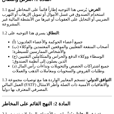
الغرض
: يُرسي هذا التوجيه إطاراً قائماً على المخاطر لمنع
1.1
استخدام الصندوق في غسل الأموال أو تمويل الإرهاب أو التهرب
الضريبي أو التحايل على العقوبات أو غيرها من الأنشطة المالية غير
المشروعة.
: يسري هذا التوجيه على:
النطاق
1.2
(أ) جميع أعضاء الحوكمة والأعضاء العاديون؛
(ب) أصحاب المنفعة الفعليين والموقعين المعتمدين والوكلاء
والأشخاص الممارسين للسيطرة؛
(ج) الوسطاء ووكلاء الدفع والحراس والمتكاملين التقنيين
الذين يصلون إلى أنظمة الصندوق؛
(د) جميع اشتراكات الحصص والتحويلات ونداءات رأس المال
وطلبات القروض والسحوبات ومعاملات الذهب والعملات.
التوافق الدولي
: تنسجم المعايير الواردة هنا مع توصيات مجموعة
1.3
العمل المالي (FATF) والاتفاقيات الأممية ذات الصلة وأطر الامتثال
المصرفي المعترف بها دولياً.
المادة 2: النهج القائم على المخاطر
تصنيف المخاطر
: يُعيَّن لجميع الأعضاء والمعاملات تصنيف
2.1