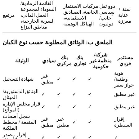
القائمة الرمادية/
ذوو ثقل
مركبات الاستثمار
سنة +
السوداء لمجموعة
سياسي
الخاصة، الصناديق
عناية
العمل المالي،
مرتفع
أجانب/
الاستئمانية،
معززة
السرية الخارجية،
دوليون
الهياكل الوهمية
مناطق النزاع
الملحق ب: الوثائق المطلوبة حسب نوع الكيان
شركة/
مستثمر
بنك
بنك
منظمة غير
سيادي
الوثيقة
فردي
تجاري
مركزي
حكومية
هوية
غير
وطنية/
✓
✓
✓
شهادة التسجيل
مطبق
جواز سفر
الوثائق الدستورية/
غير مطبق
✓
✓
✓
✓
الميثاق
قرار مجلس الإدارة
غير مطبق
✓
✓
✓
✓
(الموقّع)
سجل أصحاب
إقرار
غير
غير
✓
✓
المنفعة / مخطط
السيطرة
مطبق
مطبق
الملكية
إقرار مصدر
✓
✓
✓
✓
✓