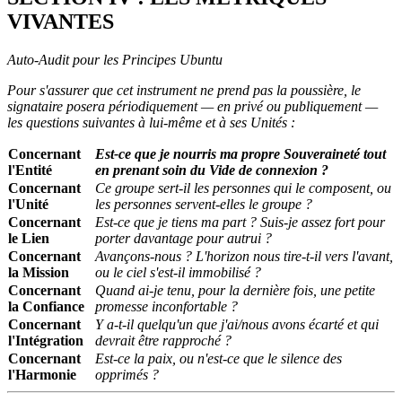
VIVANTES
Auto-Audit pour les Principes Ubuntu
Pour s'assurer que cet instrument ne prend pas la poussière, le
signataire posera périodiquement — en privé ou publiquement —
les questions suivantes à lui-même et à ses Unités :
Concernant
Est-ce que je nourris ma propre Souveraineté tout
l'Entité
en prenant soin du Vide de connexion ?
Concernant
Ce groupe sert-il les personnes qui le composent, ou
l'Unité
les personnes servent-elles le groupe ?
Concernant
Est-ce que je tiens ma part ? Suis-je assez fort pour
le Lien
porter davantage pour autrui ?
Concernant
Avançons-nous ? L'horizon nous tire-t-il vers l'avant,
la Mission
ou le ciel s'est-il immobilisé ?
Concernant
Quand ai-je tenu, pour la dernière fois, une petite
la Confiance
promesse inconfortable ?
Concernant
Y a-t-il quelqu'un que j'ai/nous avons écarté et qui
l'Intégration
devrait être rapproché ?
Concernant
Est-ce la paix, ou n'est-ce que le silence des
l'Harmonie
opprimés ?