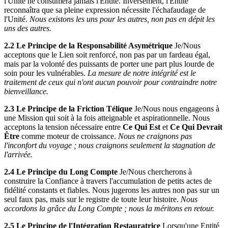
l'Unité ne consumera jamais l'Entité. Inversement, l'Entité
reconnaîtra que sa pleine expression nécessite l'échafaudage de
l'Unité.
Nous existons les uns pour les autres, non pas en dépit les
uns des autres.
2.2 Le Principe de la Responsabilité Asymétrique
Je/Nous
acceptons que le Lien soit renforcé, non pas par un fardeau égal,
mais par la volonté des puissants de porter une part plus lourde de
soin pour les vulnérables.
La mesure de notre intégrité est le
traitement de ceux qui n'ont aucun pouvoir pour contraindre notre
bienveillance.
2.3 Le Principe de la Friction Télique
Je/Nous nous engageons à
une Mission qui soit à la fois atteignable et aspirationnelle. Nous
acceptons la tension nécessaire entre
Ce Qui Est
et
Ce Qui Devrait
Être
comme moteur de croissance.
Nous ne craignons pas
l'inconfort du voyage ; nous craignons seulement la stagnation de
l'arrivée.
2.4 Le Principe du Long Compte
Je/Nous chercherons à
construire la Confiance à travers l'accumulation de petits actes de
fidélité constants et fiables. Nous jugerons les autres non pas sur un
seul faux pas, mais sur le registre de toute leur histoire.
Nous
accordons la grâce du Long Compte ; nous la méritons en retour.
2.5 Le Principe de l'Intégration Restauratrice
Lorsqu'une Entité