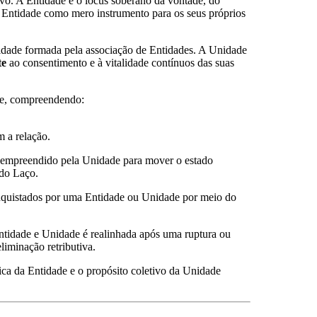
ivo. A Entidade é o locus soberano da vontade, do
 Entidade como mero instrumento para os seus próprios
idade formada pela associação de Entidades. A Unidade
te
ao consentimento e à vitalidade contínuos das suas
de, compreendendo:
 a relação.
, empreendido pela Unidade para mover o estado
do Laço.
nquistados por uma Entidade ou Unidade por meio do
Entidade e Unidade é realinhada após uma ruptura ou
eliminação retributiva.
ca da Entidade e o propósito coletivo da Unidade