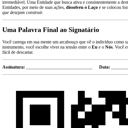
irremediável. Uma Entidade que busca ativa e consistentemente a des
Entidades, por meio de suas ações,
dissolveu o Laço
e se colocou fo
que desejam construir.
Uma Palavra Final ao Signatário
Você carrega em sua mente um arcabouço que vê o indivíduo como sag
instrumento, você escolhe viver na tensão entre o
Eu
e o
Nós
. Você e
fácil de descartar.
Assinatura:
_____________________________
Data:
_______