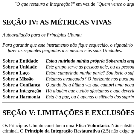
"O que restaura a Integração?"
em vez de
"Quem vence o arg
SEÇÃO IV: AS MÉTRICAS VIVAS
Autoavaliação para os Princípios Ubuntu
Para garantir que este instrumento não fique esquecido, o signatár
— fazer as seguintes perguntas a si mesmo e às suas Unidades:
Sobre a Entidade
Estou nutrindo minha própria Soberania enq
Sobre a Unidade
Este grupo serve as pessoas nele, ou as pess
Sobre o Laço
Estou cumprindo minha parte? Sou forte o suf
Sobre a Missão
Estamos avançando? O horizonte nos puxa para
Sobre a Confiança
Quando foi a última vez que cumpri uma peq
Sobre a Integração
Há alguém que eu/nós afastamos e que deveri
Sobre a Harmonia
Esta é a paz, ou é apenas o silêncio dos supri
SEÇÃO V: LIMITAÇÕES E EXCLUSÕE
Os Princípios Ubuntu constituem uma
Ética Voluntária
. Não substit
criminal. O
Princípio da Integração Restaurativa
(2.5) não exige q