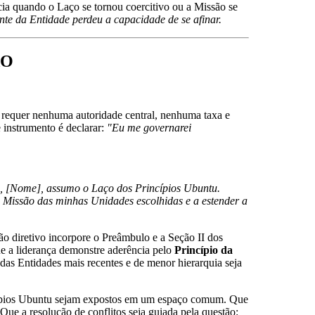
cia quando o Laço se tornou coercitivo ou a Missão se
e da Entidade perdeu a capacidade de se afinar.
ÃO
requer nenhuma autoridade central, nenhuma taxa e
 instrumento é declarar:
"Eu me governarei
, [Nome], assumo o Laço dos Princípios Ubuntu.
Missão das minhas Unidades escolhidas e a estender a
o diretivo incorpore o Preâmbulo e a Seção II dos
e a liderança demonstre aderência pelo
Princípio da
as Entidades mais recentes e de menor hierarquia seja
pios Ubuntu sejam expostos em um espaço comum. Que
 Que a resolução de conflitos seja guiada pela questão: