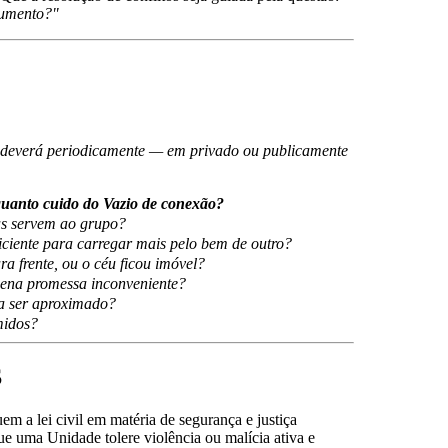
umento?"
io deverá periodicamente — em privado ou publicamente
uanto cuido do Vazio de conexão?
oas servem ao grupo?
iciente para carregar mais pelo bem de outro?
 frente, ou o céu ficou imóvel?
uena promessa inconveniente?
a ser aproximado?
midos?
S
uem a lei civil em matéria de segurança e justiça
ue uma Unidade tolere violência ou malícia ativa e