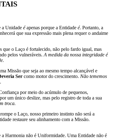
NTAIS
e a Unidade
é
apenas porque a Entidade
é
. Portanto, a
onhecerá que sua expressão mais plena requer o andaime
.
que o Laço é fortalecido, não pelo fardo igual, mas
ado pelos vulneráveis.
A medida da nossa integridade é
e.
a Missão que seja ao mesmo tempo alcançável e
everia Ser
como motor do crescimento.
Não tememos
.
Confiança por meio do acúmulo de pequenos,
 por um único deslize, mas pelo registro de toda a sua
m troca.
mpe o Laço, nosso primeiro instinto não será a
tidade restaure seu alinhamento com a Missão.
a Harmonia não é Uniformidade. Uma Entidade não é