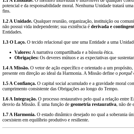
1.1 A Entidade.
O membro individual e indivisível de qualquer colet
potencial e da responsabilidade moral. Nenhuma Unidade tratará uma
fins.
1.2 A Unidade.
Qualquer reunião, organização, instituição ou comun
não possui vida independente; sua existência é
derivada e contingen
Entidades.
1.3 O Laço.
O tecido relacional que une uma Entidade a uma Unida
Valores:
A narrativa compartilhada e a bússola ética.
Obrigações:
Os deveres mútuos e as expectativas que sustentam
1.4 A Missão.
O vetor de ação específico e orientado a um propósito
presente em direção ao ideal da Harmonia. A Missão define o
porquê
1.5 A Confiança.
O capital social acumulado e a gravidade moral co
cumprimento consistente das Obrigações ao longo do Tempo.
1.6 A Integração.
O processo restaurativo pelo qual a relação entre 
desvio da Missão. É uma função de
geometria restaurativa
, não de 
1.7 A Harmonia.
O estado dinâmico desejado no qual a soberania úni
coexistem em equilíbrio produtivo e resiliente.