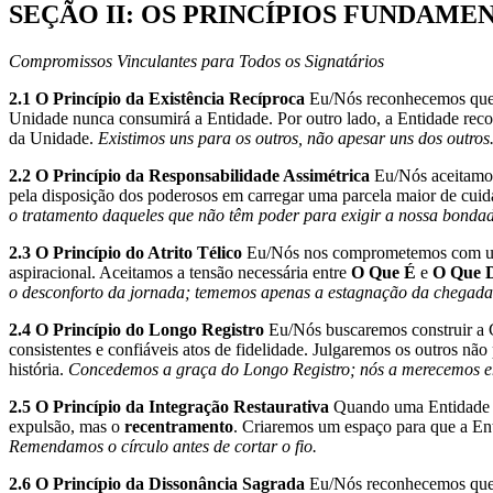
SEÇÃO II: OS PRINCÍPIOS FUNDAME
Compromissos Vinculantes para Todos os Signatários
2.1 O Princípio da Existência Recíproca
Eu/Nós reconhecemos qu
Unidade nunca consumirá a Entidade. Por outro lado, a Entidade rec
da Unidade.
Existimos uns para os outros, não apesar uns dos outros
2.2 O Princípio da Responsabilidade Assimétrica
Eu/Nós aceitamos 
pela disposição dos poderosos em carregar uma parcela maior de cuid
o tratamento daqueles que não têm poder para exigir a nossa bondad
2.3 O Princípio do Atrito Télico
Eu/Nós nos comprometemos com um
aspiracional. Aceitamos a tensão necessária entre
O Que É
e
O Que D
o desconforto da jornada; tememos apenas a estagnação da chegada
2.4 O Princípio do Longo Registro
Eu/Nós buscaremos construir a 
consistentes e confiáveis atos de fidelidade. Julgaremos os outros não
história.
Concedemos a graça do Longo Registro; nós a merecemos e
2.5 O Princípio da Integração Restaurativa
Quando uma Entidade ro
expulsão, mas o
recentramento
. Criaremos um espaço para que a En
Remendamos o círculo antes de cortar o fio.
2.6 O Princípio da Dissonância Sagrada
Eu/Nós reconhecemos que 