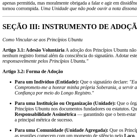
apenas permitida, mas moralmente obrigada a falar e agir em dissidên
tornou corrompida.
Uma Unidade que não pode ouvir a nota dissonant
SEÇÃO III: INSTRUMENTO DE ADOÇ
Como Vincular-se aos Princípios Ubuntu
Artigo 3.1: Adesão Voluntária
A adoção dos Princípios Ubuntu não 
nenhum registro formal além da consciência do signatário. Adotar este
responsavelmente pelos Princípios Ubuntu."
Artigo 3.2: Forma de Adoção
Para um Indivíduo (Entidade):
Que o signatário declare:
"Eu
Comprometo-me a honrar minha própria Soberania, a servir a 
Confiança por meio do Longo Registro."
Para uma Instituição ou Organização (Unidade):
Que o órgã
Princípios Ubuntu nos documentos fundadores ou estatutos. Qu
Responsabilidade Assimétrica
— garantindo que o bem-estar d
a principal métrica de sucesso.
Para uma Comunidade (Unidade Agregada):
Que os Princí
as reuniões comecem com um momento de silêncio pelo
Laço
.