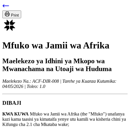
Print
Mfuko wa Jamii wa Afrika
Maelekezo ya Idhini ya Mkopo wa
Mwanachama na Utoaji wa Huduma
Maelekezo Na.: ACF-DIR-008 | Tarehe ya Kuanza Kutumika:
04/05/2026 | Toleo: 1.0
DIBAJI
KWA KUWA
Mfuko wa Jamii wa Afrika (the "Mfuko") unafanya
kazi kama taasisi ya kimataifa yenye utu kamili wa kisheria chini ya
Kifungu cha 2.1 cha Mkataba wake;