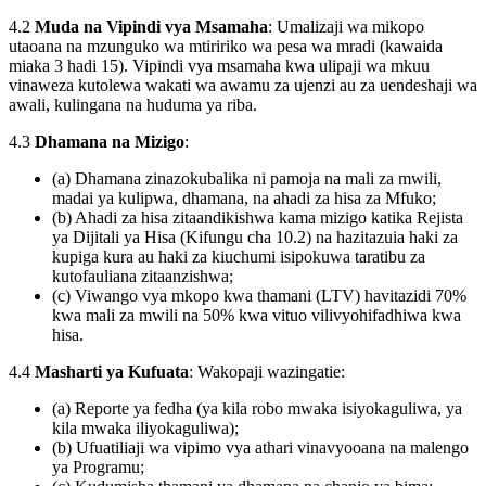
4.2
Muda na Vipindi vya Msamaha
: Umalizaji wa mikopo
utaoana na mzunguko wa mtiririko wa pesa wa mradi (kawaida
miaka 3 hadi 15). Vipindi vya msamaha kwa ulipaji wa mkuu
vinaweza kutolewa wakati wa awamu za ujenzi au za uendeshaji wa
awali, kulingana na huduma ya riba.
4.3
Dhamana na Mizigo
:
(a) Dhamana zinazokubalika ni pamoja na mali za mwili,
madai ya kulipwa, dhamana, na ahadi za hisa za Mfuko;
(b) Ahadi za hisa zitaandikishwa kama mizigo katika Rejista
ya Dijitali ya Hisa (Kifungu cha 10.2) na hazitazuia haki za
kupiga kura au haki za kiuchumi isipokuwa taratibu za
kutofauliana zitaanzishwa;
(c) Viwango vya mkopo kwa thamani (LTV) havitazidi 70%
kwa mali za mwili na 50% kwa vituo vilivyohifadhiwa kwa
hisa.
4.4
Masharti ya Kufuata
: Wakopaji wazingatie:
(a) Reporte ya fedha (ya kila robo mwaka isiyokaguliwa, ya
kila mwaka iliyokaguliwa);
(b) Ufuatiliaji wa vipimo vya athari vinavyooana na malengo
ya Programu;