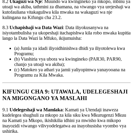
8.2
Ukaguzi wa Nje
: Muundo wa kwingineko ya mkopo, mbinu ya
utoaji wa akiba, tathmini za dhamana, na viwango vya urejeshaji wa
kutofauliana vitakaguliwa kila mwaka na wakaguzi wa nje
kulingana na Kifungu cha 23.2.
8.3
Uchapishaji wa Data Wazi
: Data iliyokusanywa na
isiyotambulisha ya ukopeshaji itachapishwa kila robo mwaka kupitia
lango la Data Wazi la Mfuko, ikijumuisha:
(a) Jumla ya idadi iliyoidhinishwa dhidi ya iliyotolewa kwa
Programu;
(b) Viashiria vya ubora wa kwingineko (PAR30, PAR90,
chanjo ya utoaji wa akiba);
(c) Matokeo ya athari ya jamii yaliyopimwa yanayooana na
Programu za Kila Mwaka.
KIFUNGU CHA 9: UTAWALA, UDELEGESHAJI
NA MIGONGANO YA MASLAHI
9.1
Udelegeshaji wa Mamlaka
: Kamati ya Utendaji inaweza
kudelegea shughuli za mkopo za kila siku kwa Mkurugenzi Mkuu
na Kamati ya Mkopo, ikishikilia idhini ya mwisho kwa mikopo
inayozidi viwango vilivyodelegatwa au inayohusisha vyombo vya
ushirika.