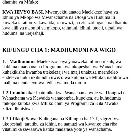
dhamira ya Mfuko;
KWA HIVYO BASI
, Mwenyekiti anatoa Maelekezo haya ya
Idhini ya Mkopo wa Mwanachama na Utoaji wa Huduma ili
kuweka taratibu za kawaida, za uwazi, na zinazolingana na dhamira
kwa ajili ya maombi ya mkopo, tathmini, idhini, utoaji, utoaji wa
huduma, na urejeshaji.
KIFUNGU CHA 1: MADHUMUNI NA WIGO
1.1
Madhumuni
: Maelekezo haya yanaweka mfumo mkali, wa
haki, na unaooana na Programu kwa ukopeshaji wa Wanachama,
kuhakikisha kwamba utekelezaji wa mtaji unakuza maendeleo
endelevu huku ukihifadhi uwezo wa kulipia wa Mfuko, uadilifu wa
mali, na uendelevu wa fedha wa muda mrefu.
1.2
Unaohusika
: Inatumika kwa Wanachama wote wa Uongozi na
Wanachama wa Kawaida wanaoomba, kupokea, au kuhudumia
mikopo kutoka kwa Mfuko chini ya Programu za Kila Mwaka
zilizoidhinishwa.
1.3
Ufikiaji Sawa
: Kulingana na Kifungu cha 17.1, vigezo vya
ukopeshaji, taratibu za idhini, na uamuzi wa kiwango cha riba
vitatumika sawasawa katika madarasa yote ya wanachama.