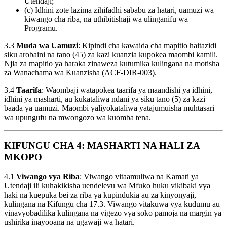
Utendaji;
(c) Idhini zote lazima zihifadhi sababu za hatari, uamuzi wa
kiwango cha riba, na uthibitishaji wa ulinganifu wa
Programu.
3.3
Muda wa Uamuzi
: Kipindi cha kawaida cha mapitio haitazidi
siku arobaini na tano (45) za kazi kuanzia kupokea maombi kamili.
Njia za mapitio ya haraka zinaweza kutumika kulingana na motisha
za Wanachama wa Kuanzisha (ACF-DIR-003).
3.4
Taarifa
: Waombaji watapokea taarifa ya maandishi ya idhini,
idhini ya masharti, au kukataliwa ndani ya siku tano (5) za kazi
baada ya uamuzi. Maombi yaliyokataliwa yatajumuisha muhtasari
wa upungufu na mwongozo wa kuomba tena.
KIFUNGU CHA 4: MASHARTI NA HALI ZA
MKOPO
4.1
Viwango vya Riba
: Viwango vitaamuliwa na Kamati ya
Utendaji ili kuhakikisha uendelevu wa Mfuko huku vikibaki vya
haki na kuepuka bei za riba ya kupindukia au za kinyonyaji,
kulingana na Kifungu cha 17.3. Viwango vitakuwa vya kudumu au
vinavyobadilika kulingana na vigezo vya soko pamoja na margin ya
ushirika inayooana na ugawaji wa hatari.