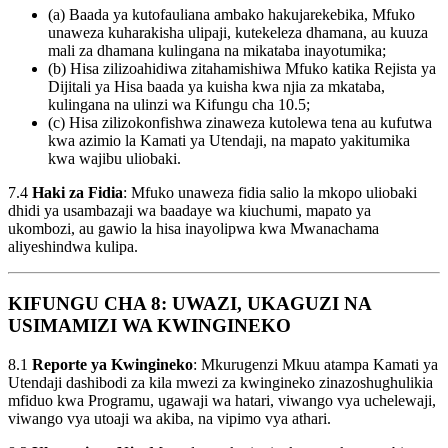
(a) Baada ya kutofauliana ambako hakujarekebika, Mfuko
unaweza kuharakisha ulipaji, kutekeleza dhamana, au kuuza
mali za dhamana kulingana na mikataba inayotumika;
(b) Hisa zilizoahidiwa zitahamishiwa Mfuko katika Rejista ya
Dijitali ya Hisa baada ya kuisha kwa njia za mkataba,
kulingana na ulinzi wa Kifungu cha 10.5;
(c) Hisa zilizokonfishwa zinaweza kutolewa tena au kufutwa
kwa azimio la Kamati ya Utendaji, na mapato yakitumika
kwa wajibu uliobaki.
7.4
Haki za Fidia
: Mfuko unaweza fidia salio la mkopo uliobaki
dhidi ya usambazaji wa baadaye wa kiuchumi, mapato ya
ukombozi, au gawio la hisa inayolipwa kwa Mwanachama
aliyeshindwa kulipa.
KIFUNGU CHA 8: UWAZI, UKAGUZI NA
USIMAMIZI WA KWINGINEKO
8.1
Reporte ya Kwingineko
: Mkurugenzi Mkuu atampa Kamati ya
Utendaji dashibodi za kila mwezi za kwingineko zinazoshughulikia
mfiduo kwa Programu, ugawaji wa hatari, viwango vya uchelewaji,
viwango vya utoaji wa akiba, na vipimo vya athari.