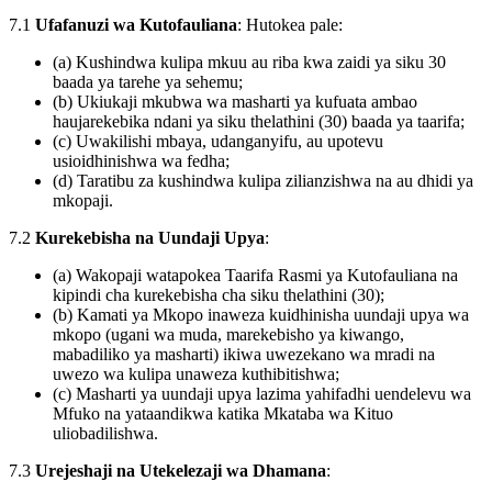
7.1
Ufafanuzi wa Kutofauliana
: Hutokea pale:
(a) Kushindwa kulipa mkuu au riba kwa zaidi ya siku 30
baada ya tarehe ya sehemu;
(b) Ukiukaji mkubwa wa masharti ya kufuata ambao
haujarekebika ndani ya siku thelathini (30) baada ya taarifa;
(c) Uwakilishi mbaya, udanganyifu, au upotevu
usioidhinishwa wa fedha;
(d) Taratibu za kushindwa kulipa zilianzishwa na au dhidi ya
mkopaji.
7.2
Kurekebisha na Uundaji Upya
:
(a) Wakopaji watapokea Taarifa Rasmi ya Kutofauliana na
kipindi cha kurekebisha cha siku thelathini (30);
(b) Kamati ya Mkopo inaweza kuidhinisha uundaji upya wa
mkopo (ugani wa muda, marekebisho ya kiwango,
mabadiliko ya masharti) ikiwa uwezekano wa mradi na
uwezo wa kulipa unaweza kuthibitishwa;
(c) Masharti ya uundaji upya lazima yahifadhi uendelevu wa
Mfuko na yataandikwa katika Mkataba wa Kituo
uliobadilishwa.
7.3
Urejeshaji na Utekelezaji wa Dhamana
: