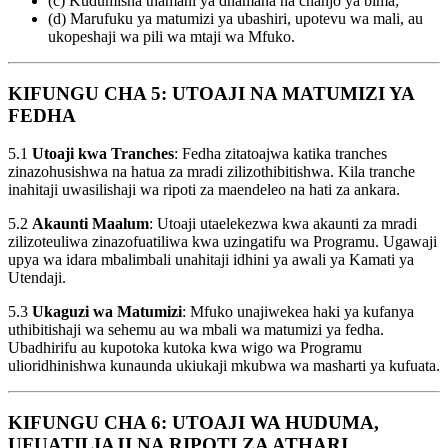
(c) Kudumisha thamani ya dhamana na chanjo ya bima;
(d) Marufuku ya matumizi ya ubashiri, upotevu wa mali, au
ukopeshaji wa pili wa mtaji wa Mfuko.
KIFUNGU CHA 5: UTOAJI NA MATUMIZI YA
FEDHA
5.1
Utoaji kwa Tranches
: Fedha zitatoajwa katika tranches
zinazohusishwa na hatua za mradi zilizothibitishwa. Kila tranche
inahitaji uwasilishaji wa ripoti za maendeleo na hati za ankara.
5.2
Akaunti Maalum
: Utoaji utaelekezwa kwa akaunti za mradi
zilizoteuliwa zinazofuatiliwa kwa uzingatifu wa Programu. Ugawaji
upya wa idara mbalimbali unahitaji idhini ya awali ya Kamati ya
Utendaji.
5.3
Ukaguzi wa Matumizi
: Mfuko unajiwekea haki ya kufanya
uthibitishaji wa sehemu au wa mbali wa matumizi ya fedha.
Ubadhirifu au kupotoka kutoka kwa wigo wa Programu
ulioridhinishwa kunaunda ukiukaji mkubwa wa masharti ya kufuata.
KIFUNGU CHA 6: UTOAJI WA HUDUMA,
UFUATILIAJI NA RIPOTI ZA ATHARI