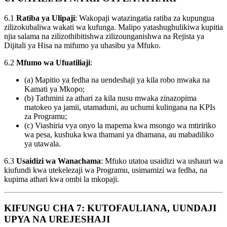
6.1
Ratiba ya Ulipaji
: Wakopaji watazingatia ratiba za kupungua
zilizokubaliwa wakati wa kufunga. Malipo yatashughulikiwa kupitia
njia salama na zilizothibitishwa zilizounganishwa na Rejista ya
Dijitali ya Hisa na mifumo ya uhasibu ya Mfuko.
6.2
Mfumo wa Ufuatiliaji
:
(a) Mapitio ya fedha na uendeshaji ya kila robo mwaka na
Kamati ya Mkopo;
(b) Tathmini za athari za kila nusu mwaka zinazopima
matokeo ya jamii, utamaduni, au uchumi kulingana na KPIs
za Programu;
(c) Viashiria vya onyo la mapema kwa msongo wa mtiririko
wa pesa, kushuka kwa thamani ya dhamana, au mabadiliko
ya utawala.
6.3
Usaidizi wa Wanachama
: Mfuko utatoa usaidizi wa ushauri wa
kiufundi kwa utekelezaji wa Programu, usimamizi wa fedha, na
kupima athari kwa ombi la mkopaji.
KIFUNGU CHA 7: KUTOFAULIANA, UUNDAJI
UPYA NA UREJESHAJI