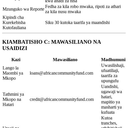
kwa ahadi za hisa
Fedha za kila robo mwaka, ripoti za athari
Mzunguko wa Reporte
za kila nusu mwaka
Kipindi cha
Kurekebisha
Siku 30 kutoka taarifa ya maandishi
Kutofauliana
KIAMBATISHO C: MAWASILIANO NA
USAIDIZI
Kazi
Mawasiliano
Madhumuni
Uwasilishaji,
Lango la
ufuatiliaji,
Maombi ya
loans@africancommunityfund.com
taarifa za
Mkopo
upungufu
Uandishi,
ugawaji wa
Tathmini ya
hatari,
Mkopo na
credit@africancommunityfund.com
mapitio ya
Hatari
masharti ya
kufuata
Kutoa
tranches,