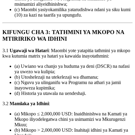
msimamizi aliyeidhinishwa;
(c) Maombi yasiyokamilika yatarudishwa ndani ya siku kumi
(10) za kazi na taarifa ya upungufu.
KIFUNGU CHA 3: TATHMINI YA MKOPO NA
MTIRIRIKO WA IDHINI
3.1
Ugawaji wa Hatari
: Maombi yote yatapitia tathmini ya mkopo
kwa kutumia matrix ya hatari ya kawaida inayotathmini:
(a) Uwiano wa chanjo ya huduma ya deni (DSCR) na nafasi
ya uwezo wa kulipia;
(b) Utoshelezaji na utekelezaji wa dhamana;
(c) Nguvu ya ulinganifu wa Programu na athari ya jamii
inayoweza kupimika;
(d) Historia ya utawala na uendeshaji.
3.2
Mamlaka ya Idhini
:
(a) Mikopo ≤ 2,000,000 USD: Inaidhinishwa na Kamati ya
Mkopo iliyodelegatwa chini ya usimamizi wa Mkurugenzi
Mkuu;
(b) Mikopo > 2,000,000 USD: Inahitaji idhini ya Kamati ya