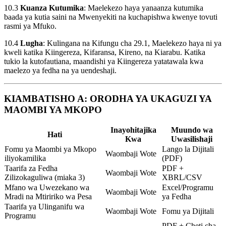
10.3
Kuanza Kutumika
: Maelekezo haya yanaanza kutumika
baada ya kutia saini na Mwenyekiti na kuchapishwa kwenye tovuti
rasmi ya Mfuko.
10.4
Lugha
: Kulingana na Kifungu cha 29.1, Maelekezo haya ni ya
kweli katika Kiingereza, Kifaransa, Kireno, na Kiarabu. Katika
tukio la kutofautiana, maandishi ya Kiingereza yatatawala kwa
maelezo ya fedha na ya uendeshaji.
KIAMBATISHO A: ORODHA YA UKAGUZI YA
MAOMBI YA MKOPO
Inayohitajika
Muundo wa
Hati
Kwa
Uwasilishaji
Fomu ya Maombi ya Mkopo
Lango la Dijitali
Waombaji Wote
iliyokamilika
(PDF)
Taarifa za Fedha
PDF +
Waombaji Wote
Zilizokaguliwa (miaka 3)
XBRL/CSV
Mfano wa Uwezekano wa
Excel/Programu
Waombaji Wote
Mradi na Mtiririko wa Pesa
ya Fedha
Taarifa ya Ulinganifu wa
Waombaji Wote
Fomu ya Dijitali
Programu
PDF + Cheti cha