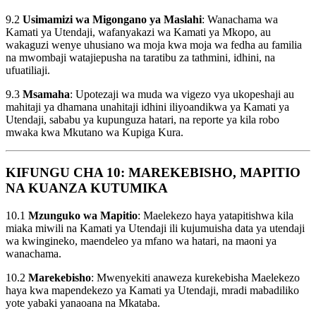
9.2
Usimamizi wa Migongano ya Maslahi
: Wanachama wa
Kamati ya Utendaji, wafanyakazi wa Kamati ya Mkopo, au
wakaguzi wenye uhusiano wa moja kwa moja wa fedha au familia
na mwombaji watajiepusha na taratibu za tathmini, idhini, na
ufuatiliaji.
9.3
Msamaha
: Upotezaji wa muda wa vigezo vya ukopeshaji au
mahitaji ya dhamana unahitaji idhini iliyoandikwa ya Kamati ya
Utendaji, sababu ya kupunguza hatari, na reporte ya kila robo
mwaka kwa Mkutano wa Kupiga Kura.
KIFUNGU CHA 10: MAREKEBISHO, MAPITIO
NA KUANZA KUTUMIKA
10.1
Mzunguko wa Mapitio
: Maelekezo haya yatapitishwa kila
miaka miwili na Kamati ya Utendaji ili kujumuisha data ya utendaji
wa kwingineko, maendeleo ya mfano wa hatari, na maoni ya
wanachama.
10.2
Marekebisho
: Mwenyekiti anaweza kurekebisha Maelekezo
haya kwa mapendekezo ya Kamati ya Utendaji, mradi mabadiliko
yote yabaki yanaoana na Mkataba.