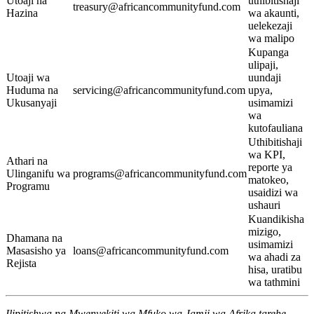
Utoaji na
uthibitishaji
treasury@africancommunityfund.com
Hazina
wa akaunti,
uelekezaji
wa malipo
Kupanga
ulipaji,
Utoaji wa
uundaji
Huduma na
servicing@africancommunityfund.com
upya,
Ukusanyaji
usimamizi
wa
kutofauliana
Uthibitishaji
wa KPI,
Athari na
reporte ya
Ulinganifu wa
programs@africancommunityfund.com
matokeo,
Programu
usaidizi wa
ushauri
Kuandikisha
mizigo,
Dhamana na
usimamizi
Masasisho ya
loans@africancommunityfund.com
wa ahadi za
Rejista
hisa, uratibu
wa tathmini
Ilipitishwa na Mwenyekiti wa Mfuko wa Jamii wa Afrika tarehe