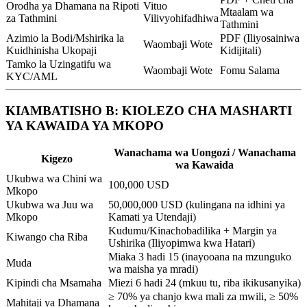
Orodha ya Dhamana na Ripoti
Vituo
Mtaalam wa
za Tathmini
Vilivyohifadhiwa
Tathmini
Azimio la Bodi/Mshirika la
PDF (Iliyosainiwa
Waombaji Wote
Kuidhinisha Ukopaji
Kidijitali)
Tamko la Uzingatifu wa
Waombaji Wote
Fomu Salama
KYC/AML
KIAMBATISHO B: KIOLEZO CHA MASHARTI
YA KAWAIDA YA MKOPO
Wanachama wa Uongozi / Wanachama
Kigezo
wa Kawaida
Ukubwa wa Chini wa
100,000 USD
Mkopo
Ukubwa wa Juu wa
50,000,000 USD (kulingana na idhini ya
Mkopo
Kamati ya Utendaji)
Kudumu/Kinachobadilika + Margin ya
Kiwango cha Riba
Ushirika (Iliyopimwa kwa Hatari)
Miaka 3 hadi 15 (inayooana na mzunguko
Muda
wa maisha ya mradi)
Kipindi cha Msamaha
Miezi 6 hadi 24 (mkuu tu, riba ikikusanyika)
≥ 70% ya chanjo kwa mali za mwili, ≥ 50%
Mahitaji ya Dhamana