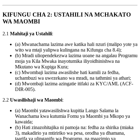
KIFUNGU CHA 2: USTAHILI NA MCHAKATO
WA MAOMBI
2.1
Mahitaji ya Ustahili
:
(a) Mwanachama lazima awe katika hali nzuri (malipo yote ya
wito wa mtaji yalipwa kulingana na Kifungu cha 8.4);
(b) Mradi uliopendekezwa lazima uoane na angalau Programu
moja ya Kila Mwaka inayotumika iliyoidhinishwa na
Mkutano wa Kupiga Kura;
(c) Mwombaji lazima awasilishe hati kamili za fedha,
uchambuzi wa uwezekano wa mradi, na tathmini ya athari;
(d) Mwombaji lazima azingatie itifaki za KYC/AML (ACF-
DIR-005).
2.2
Uwasilishaji wa Maombi
:
(a) Maombi yatawasilishwa kupitia Lango Salama la
Wanachama kwa kutumia Fomu ya Maombi ya Mkopo ya
kawaida;
(b) Hati zinazohitajika ni pamoja na: fedha za shirika (miaka
3), makadirio ya mtiririko wa pesa, orodha ya dhamana,
taarifa ya ulinganifu wa Programu, na maazimio ya