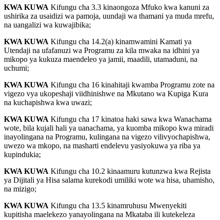
KWA KUWA
Kifungu cha 3.3 kinaongoza Mfuko kwa kanuni za
ushirika za usaidizi wa pamoja, uundaji wa thamani ya muda mrefu,
na uangalizi wa kuwajibika;
KWA KUWA
Kifungu cha 14.2(a) kinamwamini Kamati ya
Utendaji na ufafanuzi wa Programu za kila mwaka na idhini ya
mikopo ya kukuza maendeleo ya jamii, maadili, utamaduni, na
uchumi;
KWA KUWA
Kifungu cha 16 kinahitaji kwamba Programu zote na
vigezo vya ukopeshaji viidhinishwe na Mkutano wa Kupiga Kura
na kuchapishwa kwa uwazi;
KWA KUWA
Kifungu cha 17 kinatoa haki sawa kwa Wanachama
wote, bila kujali hali ya uanachama, ya kuomba mikopo kwa miradi
inayolingana na Programu, kulingana na vigezo vilivyochapishwa,
uwezo wa mkopo, na masharti endelevu yasiyokuwa ya riba ya
kupindukia;
KWA KUWA
Kifungu cha 10.2 kinaamuru kutunzwa kwa Rejista
ya Dijitali ya Hisa salama kurekodi umiliki wote wa hisa, uhamisho,
na mizigo;
KWA KUWA
Kifungu cha 13.5 kinamruhusu Mwenyekiti
kupitisha maelekezo yanayolingana na Mkataba ili kutekeleza