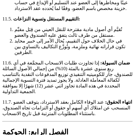
عينًا ومخاطرها إلى العضو عند التسليم أو الإيداع في حساب
خزينة مخصص باسم العضو، وفقًا لما يُحدده عقد الاسترداد.
التقييم المستقل وتسوية النزاعات:
11.5.
تُقيَّم أي أصول مادية مقترحة للنقل العيني من قِبَل مقيِّم
مستقل من طرف ثالث يتفق عليه الصندوق والعضو.
في حال الخلاف حول التقييم، يُحال الأمر إلى خبير محايد
تكون قراراته نهائية وملزِمة، وتُوزَّع التكاليف بالتساوي بين
الطرفين.
ضمان السيولة:
إذا تجاوزت طلبات الانسحاب المجمَّعة في أي
11.6.
ربع سنوي عشرة بالمئة (10%) من إجمالي الأصول السائلة
للصندوق، جاز للكوميتيه التنفيذي توزيع المدفوعات النقدية بالتناسب
لكفالة المعاملة العادلة. ولا يجوز تمديد فترة التسوية الإجمالية
المحددة في هذه المادة تجاوز اثني عشر (12) شهرًا إلا بموافقة
الجمعية التداولية.
انتهاء الحقوق:
عند الوفاء الكامل بعقد الاسترداد، يتوقف العضو
11.7.
المنسحب عن امتلاك أي أسهم أو حقوق أو التزامات تجاه الصندوق،
باستثناء المطلوبات المترتبة قبل تاريخ الانسحاب.
الفصل الرابع: الحوكمة