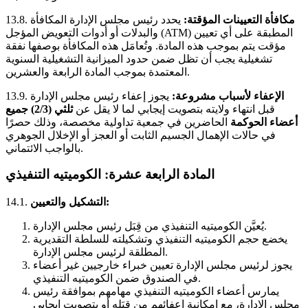
مكافأة التعيينات المؤقتة:
يحدد رئيس مجلس الإدارة المكافأة
13.8.
والبدلات أو أدوات التعويض المؤجل (ATM) المطبقة على أي تعيين
مؤقت يتم بموجب هذه المادة. وتُعامَل هذه المكافأة بوصفها نفقة
تشغيلية يجب أن تظل ضمن حدود الميزانية التشغيلية السنوية
المعتمدة بموجب المادة الرابعة والعشرين.
الإعفاء لأسباب مشروعة:
يجوز إعفاء رئيس مجلس الإدارة
13.9.
قبل انتهاء ولايته بتصويت إيجابي لما لا يقل عن
ثلثي (2/3) جميع
أعضاء الحوكمة
الحاضرين في جمعية تداولية مخصصة، وذلك حصرًا
في حالات الإهمال الجسيم الثابت أو العجز أو الإخلال الجوهري
بالواجب الائتماني.
المادة الرابعة عشرة: الكوميتيه التنفيذي
التشكيل والتعيين:
14.1.
يُعيَّن الكوميتيه التنفيذي من قِبَل رئيس مجلس الإدارة.
يخضع حجم الكوميتيه التنفيذي وتشكيلته للسلطة التقديرية
المطلقة لرئيس مجلس الإدارة.
يجوز لرئيس مجلس الإدارة تعيين خبراء خارجيين غير أعضاء
في الصندوق ضمن الكوميتيه التنفيذي.
يمارس أعضاء الكوميتيه التنفيذي مهامهم بموافقة رئيس
مجلس الإدارة، مع إمكانية إعفائهم من قِبَله أو بتصويت إيجابي