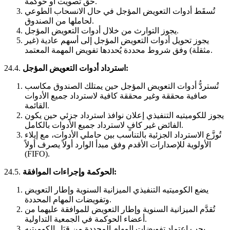
حق تصويت أو حوكمة.
تُسقَط أدوات التعويض المؤجل في حال الانسحاب الطوعي
لحاملها من الصندوق.
يجوز التوارث من خلال أدوات التعويض المؤجل.
يجوز تحويل أدوات التعويض المؤجل إلى أسهم عادية (غير
مثقلة) وفق شروط محددة يُحددها تفويض المهمة المعتمد.
استرداد أدوات التعويض المؤجل:
24.4.
تُستردُّ أدوات التعويض المؤجل حين يمتلك الصندوق مكاسب
صافية محققة وغير محققة كافية لاسترداد جميع الأدوات
القائمة.
يجوز للكوميتيه التنفيذي إعلان نوافذ استرداد جزئي حين يكون
الفائض غير كافٍ لاسترداد جميع الأدوات بالكامل.
تُوزَّع الاسترداد الجزئية بالتناسب بين حاملي الأدوات، مع إيلاء
الأولوية للإصدارات الأقدم وفق مبدأ الوارد أولاً يصرف أولاً
(FIFO).
الحوكمة وإجراءات الموافقة:
24.5.
يضع الكوميتيه التنفيذي الميزانية السنوية وإطار التعويض
وتفويضات المهام المحددة.
تُقدَّم الميزانية السنوية وإطار التعويض للموافقة عليهما من
أعضاء الحوكمة في الجمعية التداولية.
يجب اعتماد تفويضات المهام المحددة من قِبَل الكوميتيه