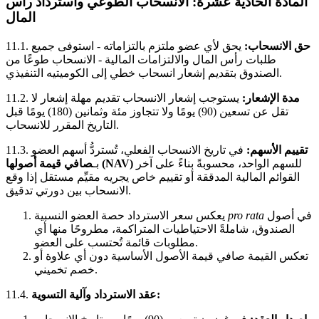
المادة الحادية عشرة: الانسحاب الطوعي واسترداد رأس
المال
حق الانسحاب:
يحق لأي عضو ملتزم بالتزاماته - استوفى جميع
11.1.
طلبات رأس المال والالتزامات المالية - الانسحاب طوعًا من
الصندوق بتقديم إشعار انسحاب خطي إلى الكوميتيه التنفيذي.
مدة الإشعار:
يستوجب إشعار الانسحاب تقديم مهلة إشعار لا
11.2.
تقل عن تسعين (90) يومًا ولا تتجاوز مئة وثمانين (180) يومًا قبل
التاريخ المقرر للانسحاب.
تقييم الأسهم:
في تاريخ الانسحاب الفعلي، تُستردُّ أسهم العضو
11.3.
للسهم الواحد، محسوبةً بناءً على آخر
صافي قيمة أصولها (NAV)
بـ
القوائم المالية المدققة أو تقييم خاص يجريه مقيِّم مستقل إذا وقع
الانسحاب بين دورتي تدقيق.
في أصول
pro rata
يعكس سعر الاسترداد حصة العضو النسبية
الصندوق، شاملةً الاحتياطيات المتراكمة، مطروحًا منها أي
مطلوبات قائمة تُحتسب على العضو.
تعكس القيمة صافي قيمة الأصول الأساسية دون أي علاوة أو
خصم تخميني.
عقد الاسترداد وآلية التسوية:
11.4.