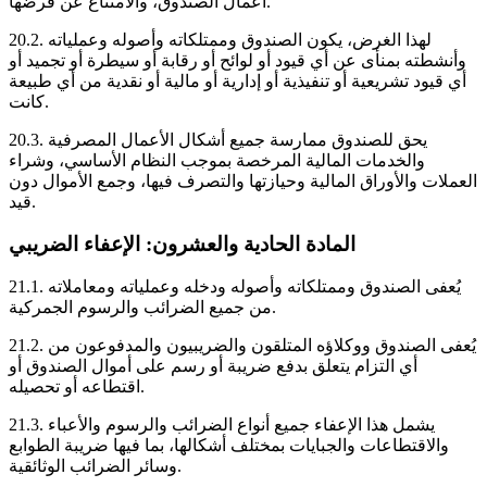
أعمال الصندوق، والامتناع عن فرضها.
لهذا الغرض، يكون الصندوق وممتلكاته وأصوله وعملياته
20.2.
وأنشطته بمنأى عن أي قيود أو لوائح أو رقابة أو سيطرة أو تجميد أو
أي قيود تشريعية أو تنفيذية أو إدارية أو مالية أو نقدية من أي طبيعة
كانت.
يحق للصندوق ممارسة جميع أشكال الأعمال المصرفية
20.3.
والخدمات المالية المرخصة بموجب النظام الأساسي، وشراء
العملات والأوراق المالية وحيازتها والتصرف فيها، وجمع الأموال دون
قيد.
المادة الحادية والعشرون: الإعفاء الضريبي
يُعفى الصندوق وممتلكاته وأصوله ودخله وعملياته ومعاملاته
21.1.
من جميع الضرائب والرسوم الجمركية.
يُعفى الصندوق ووكلاؤه المتلقون والضريبيون والمدفوعون من
21.2.
أي التزام يتعلق بدفع ضريبة أو رسم على أموال الصندوق أو
اقتطاعه أو تحصيله.
يشمل هذا الإعفاء جميع أنواع الضرائب والرسوم والأعباء
21.3.
والاقتطاعات والجبايات بمختلف أشكالها، بما فيها ضريبة الطوابع
وسائر الضرائب الوثائقية.