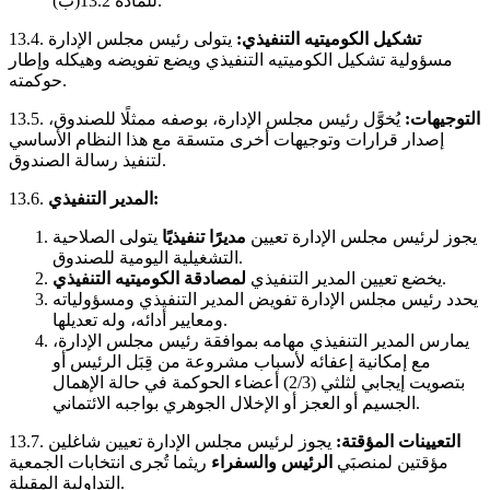
للمادة 13.2(ب).
تشكيل الكوميتيه التنفيذي:
يتولى رئيس مجلس الإدارة
13.4.
مسؤولية تشكيل الكوميتيه التنفيذي ويضع تفويضه وهيكله وإطار
حوكمته.
التوجيهات:
يُخوَّل رئيس مجلس الإدارة، بوصفه ممثلًا للصندوق،
13.5.
إصدار قرارات وتوجيهات أخرى متسقة مع هذا النظام الأساسي
لتنفيذ رسالة الصندوق.
المدير التنفيذي:
13.6.
يجوز لرئيس مجلس الإدارة تعيين
مديرًا تنفيذيًا
يتولى الصلاحية
التشغيلية اليومية للصندوق.
.
يخضع تعيين المدير التنفيذي
لمصادقة الكوميتيه التنفيذي
يحدد رئيس مجلس الإدارة تفويض المدير التنفيذي ومسؤولياته
ومعايير أدائه، وله تعديلها.
يمارس المدير التنفيذي مهامه بموافقة رئيس مجلس الإدارة،
مع إمكانية إعفائه لأسباب مشروعة من قِبَل الرئيس أو
بتصويت إيجابي لثلثي (2/3) أعضاء الحوكمة في حالة الإهمال
الجسيم أو العجز أو الإخلال الجوهري بواجبه الائتماني.
التعيينات المؤقتة:
يجوز لرئيس مجلس الإدارة تعيين شاغلين
13.7.
مؤقتين لمنصبَي
الرئيس والسفراء
ريثما تُجرى انتخابات الجمعية
التداولية المقبلة.