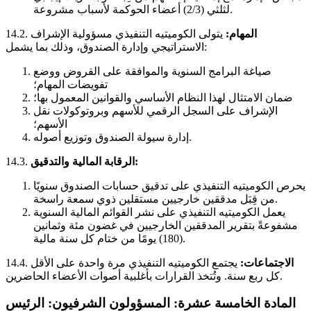
لثلثي (2/3) أعضاء الحوكمة لأسباب مشروعة.
المهام:
يتولى الكوميتيه التنفيذي مسؤولية الإشراف
14.2.
الاستراتيجي وإدارة الصندوق، وذلك بما يشمل:
صياغة البرامج السنوية والموافقة على القروض ووضع
تفويضات المهام؛
ضمان الامتثال لهذا النظام الأساسي والقوانين المعمول بها؛
الإشراف على السجل الرقمي للأسهم وبروتوكولات نقل
الأسهم؛
إدارة سيولة الصندوق وتوزيع أصوله.
الرقابة المالية والتدقيق:
14.3.
يحرص الكوميتيه التنفيذي على تدقيق حسابات الصندوق سنويًا
من قِبَل مدققين خارجيين مستقلين ذوي سمعة راسخة.
يعمل الكوميتيه التنفيذي على نشر القوائم المالية السنوية
مشفوعةً بتقرير المدققين الخارجيين في غضون مئة وثمانين
(180) يومًا من ختام كل سنة مالية.
الاجتماعات:
يجتمع الكوميتيه التنفيذي مرة واحدة على الأقل
14.4.
كل ربع سنة. وتُتخذ القرارات بأغلبية أصوات الأعضاء الحاضرين.
المادة الخامسة عشرة: المسؤولون الشرفيون: الرئيس