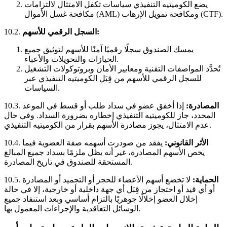
يضع الكوميتيه التنفيذي سياسات تكفل الامتثال لالتزامات
مكافحة غسل الأموال (AML) ومكافحة تمويل الإرهاب (CTF).
السجل الرقمي للأسهم:
10.2.
يمسك الصندوق سجلًا رقميًا آمنًا للأسهم لتوثيق جميع
الحيازات والتحويلات والأعباء.
تُحدَّد المواصفات التقنية ومعايير الأمان وبروتوكولات التشغيل
للسجل الرقمي للأسهم من قِبَل الكوميتيه التنفيذي عبر
السياسات.
المصادرة:
إذا أخفق عضو في سداد طلب أو قسط في الموعد
10.3.
المحدد، جاز للكوميتيه التنفيذي إخطاره بضرورة السداد. وفي حال
عدم الامتثال، يجوز مصادرة الأسهم بقرار من الكوميتيه التنفيذي.
الأثر القانوني:
يفقد من صودرت أسهمه صفة العضوية فيما
10.4.
يخص الأسهم المصادرة، غير أنه يظل ملزمًا بسداد جميع المبالغ
المستحقة للصندوق في تاريخ المصادرة.
الحماية:
لا تخضع أسهم الأعضاء للحجز أو التجميد أو المصادرة
10.5.
أو أي قيد أو احتجاز من قِبَل أي جهة داخلية أو خارجية، إلا في حالة
إخلال العضو إخلالًا جوهريًا بالتزام أساسي وبعد استنفاد جميع
الوسائل التعاقدية والإجراءات المعمول بها.