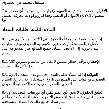
مستقل معتمد من الصندوق.
الإقرار:
يخضع سداد قيمة الأسهم لإقرار حسن النية بشأن مصدر
7.4.
الأموال أو الذهب وفقًا لبروتوكولات معرفة العميل (KYC) المعمول
بها.
المادة الثامنة: طلبات السداد
إذا بقيت القيمة الاسمية أو العلاوة التي اكتُتبت بها الأسهم في
8.1.
الأصل دَينًا مستحقًا، وجب على الكوميتيه التنفيذي توجيه طلبات
سداد دورية إلى الأعضاء بشأن جميع المبالغ غير المدفوعة على
أسهمهم.
الإخطار:
يُوجَّه إخطار مسبق لا يقل عن ثمانية وعشرين (28)
8.2.
يومًا لكل طلب سداد.
الفوائد:
إذا لم يُسدَّد طلب السداد في موعده المحدد، التزم
8.3.
العضو بدفع فوائد على المبلغ من تاريخ الاستحقاق حتى تاريخ السداد
الفعلي بالسعر الذي يحدده الكوميتيه التنفيذي.
تعليق الحقوق:
لا يحق لأي عضو تلقي أي توزيعات اقتصادية أو
8.4.
ممارسة أي حق - باستثناء حقوق التصويت لأعضاء الحوكمة - ما لم
يتم سداد جميع طلبات السداد المستحقة.