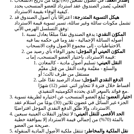
إصدار العقد:
في غضون تسعين (90) يومًا من تاريخ الانسحاب
الفعلي، يُصدر الصندوق عقد استرداد للعضو المنسحب يحدد
كيفية الوفاء بقيمة الاسترداد.
هيكل التسوية المتدرجة:
اعترافًا بأن أصول الصندوق قد
تشمل مكونات سائلة وغير سائلة، تسير تسوية قيمة الاسترداد
وفق التسلسل الهرمي الآتي:
المكوّن النقدي:
يدفع الصندوق نقدًا مبلغًا يعادل نسبة
أصوله السائلة الإجمالية - نقد وما في حكمه بما فيه
الاحتياطيات - إلى مجموع الأصول وقت الانسحاب.
المكوّن العيني أو المؤجل:
يجوز الوفاء بأي رصيد من
قيمة الاسترداد، باختيار العضو المنسحب، إما بـ:
النقل العيني:
تسليم أصول مادية - كالمعادن
والسلع - مقيَّمة وقت النقل من قِبَل مقيِّم
مستقل من طرف ثالث؛ أو
الدفع النقدي المؤجل:
سداد الرصيد نقدًا على
أقساط خلال فترة لا تتجاوز اثني عشر (12) شهرًا
مع فوائد بالسعر الذي يحدده الكوميتيه التنفيذي.
اختيار العضو:
يُبلِّغ العضو المنسحب عن اختياره لطريقة تسوية
الجزء غير السائل في غضون ثلاثين (30) يومًا من استلام عقد
الاسترداد، وإلا طُبِّق الدفع النقدي المؤجل افتراضيًا.
الحد الأقصى للنقل العيني:
لا تتجاوز النقلات العينية سبعين
بالمئة (70%) من إجمالي قيمة الاسترداد إلا بموافقة خطية
صريحة من العضو.
نقل الملكية والمخاطر:
تنتقل ملكية الأصول المادية المنقولة