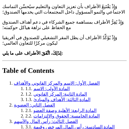
وَإِذْ يَقْتَنِعُ الأطراف بأن تعزيز التعاون والتعليم سيُحسِّن التماسك
الاجتماعي والنمو المسؤول داخل المجتمعات التي يخدمها الصندوق؛
وَإِذْ يُقِرُّ الأطراف بمساهمة جميع الشركاء في دعم أهداف الصندوق
مع الحفاظ على نزاهة هياكل حوكمته؛
وَإِذْ يُؤَكِّدُ الأطراف أن يظل المقر التشغيلي للصندوق في أفريقيا
ليكون مركزًا للتعاون العالمي؛
لِذَلِكَ، اتَّفَقَ الأطراف على ما يلي:
Table of Contents
الفصل الأول: الاسم والمركز القانوني والأهداف
المادة الأولى: الاسم
1.1.
المادة الثانية: المركز القانوني
1.2.
المادة الثالثة: الأهداف والمبادئ
1.3.
الفصل الثاني: العضوية
المادة الرابعة: الأهلية وصفة العضو
2.1.
المادة الخامسة: الحقوق والالتزامات
2.2.
الفصل الثالث: رأس المال والأسهم
المادة السادسة: رأس المال المرخص وقيمة
3.1.