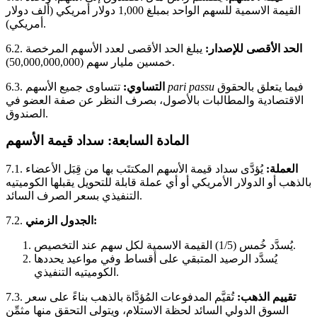
القيمة الاسمية للسهم الواحد بمبلغ 1,000 دولار أمريكي (ألف دولار
أمريكي).
الحد الأقصى للإصدار:
يبلغ الحد الأقصى لعدد الأسهم المرخصة
6.2.
خمسين مليار سهم (50,000,000,000).
فيما يتعلق بالحقوق
pari passu
تتساوى جميع الأسهم
التساوي:
6.3.
الاقتصادية والمطالبات بالأصول، بصرف النظر عن صفة العضو في
الصندوق.
المادة السابعة: سداد قيمة الأسهم
العملة:
يُؤدَّى سداد قيمة الأسهم المكتتَب بها من قِبَل الأعضاء
7.1.
بالذهب أو الدولار الأمريكي أو أي عملة قابلة للتحويل يقبلها الكوميتيه
التنفيذي بسعر الصرف السائد.
الجدول الزمني:
7.2.
يُسدَّد خُمس (1/5) القيمة الاسمية لكل سهم عند التخصيص.
يُسدَّد الرصيد المتبقي على أقساط وفي مواعيد يحددها
الكوميتيه التنفيذي.
تقييم الذهب:
تُقيَّم المدفوعات المُؤدَّاة بالذهب بناءً على سعر
7.3.
السوق الدولي السائد لحظة الاستلام، ويتولى التحقق منها مثمِّن