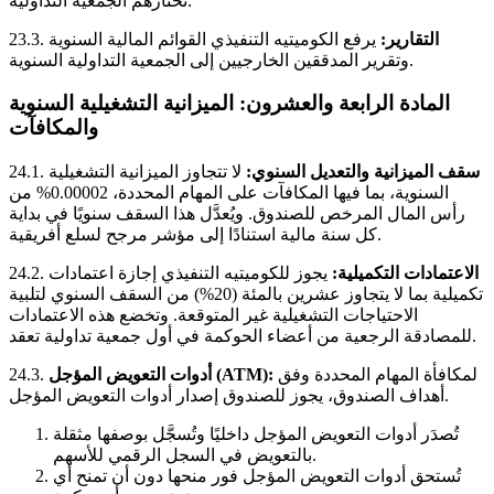
تختارهم الجمعية التداولية.
التقارير:
يرفع الكوميتيه التنفيذي القوائم المالية السنوية
23.3.
وتقرير المدققين الخارجيين إلى الجمعية التداولية السنوية.
المادة الرابعة والعشرون: الميزانية التشغيلية السنوية
والمكافآت
سقف الميزانية والتعديل السنوي:
لا تتجاوز الميزانية التشغيلية
24.1.
السنوية، بما فيها المكافآت على المهام المحددة، 0.00002% من
رأس المال المرخص للصندوق. ويُعدَّل هذا السقف سنويًا في بداية
كل سنة مالية استنادًا إلى مؤشر مرجح لسلع أفريقية.
الاعتمادات التكميلية:
يجوز للكوميتيه التنفيذي إجازة اعتمادات
24.2.
تكميلية بما لا يتجاوز عشرين بالمئة (20%) من السقف السنوي لتلبية
الاحتياجات التشغيلية غير المتوقعة. وتخضع هذه الاعتمادات
للمصادقة الرجعية من أعضاء الحوكمة في أول جمعية تداولية تعقد.
لمكافأة المهام المحددة وفق
أدوات التعويض المؤجل (ATM):
24.3.
أهداف الصندوق، يجوز للصندوق إصدار أدوات التعويض المؤجل.
تُصدَر أدوات التعويض المؤجل داخليًا وتُسجَّل بوصفها مثقلة
بالتعويض في السجل الرقمي للأسهم.
تُستحق أدوات التعويض المؤجل فور منحها دون أن تمنح أي