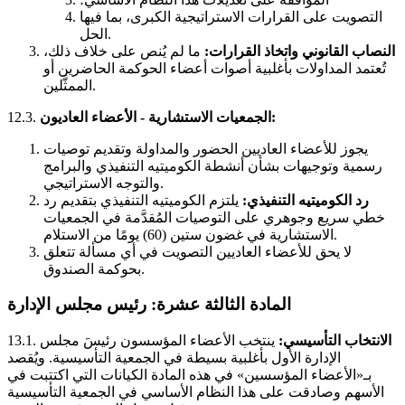
التصويت على القرارات الاستراتيجية الكبرى، بما فيها
الحل.
النصاب القانوني واتخاذ القرارات:
ما لم يُنص على خلاف ذلك،
تُعتمد المداولات بأغلبية أصوات أعضاء الحوكمة الحاضرين أو
الممثَّلين.
الجمعيات الاستشارية - الأعضاء العاديون:
12.3.
يجوز للأعضاء العاديين الحضور والمداولة وتقديم توصيات
رسمية وتوجيهات بشأن أنشطة الكوميتيه التنفيذي والبرامج
والتوجه الاستراتيجي.
رد الكوميتيه التنفيذي:
يلتزم الكوميتيه التنفيذي بتقديم رد
خطي سريع وجوهري على التوصيات المُقدَّمة في الجمعيات
الاستشارية في غضون ستين (60) يومًا من الاستلام.
لا يحق للأعضاء العاديين التصويت في أي مسألة تتعلق
بحوكمة الصندوق.
المادة الثالثة عشرة: رئيس مجلس الإدارة
الانتخاب التأسيسي:
ينتخب الأعضاء المؤسسون رئيسَ مجلس
13.1.
الإدارة الأول بأغلبية بسيطة في الجمعية التأسيسية. ويُقصد
بـ«الأعضاء المؤسسين» في هذه المادة الكيانات التي اكتتبت في
الأسهم وصادقت على هذا النظام الأساسي في الجمعية التأسيسية