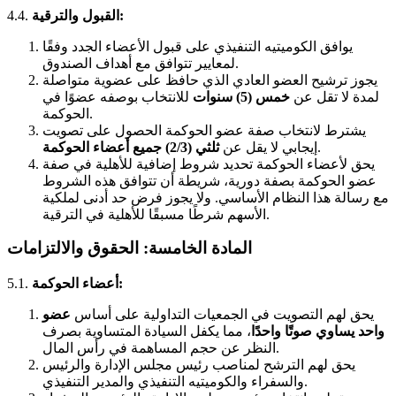
القبول والترقية:
4.4.
يوافق الكوميتيه التنفيذي على قبول الأعضاء الجدد وفقًا
لمعايير تتوافق مع أهداف الصندوق.
يجوز ترشيح العضو العادي الذي حافظ على عضوية متواصلة
لمدة لا تقل عن
خمس (5) سنوات
للانتخاب بوصفه عضوًا في
الحوكمة.
يشترط لانتخاب صفة عضو الحوكمة الحصول على تصويت
.
إيجابي لا يقل عن
ثلثي (2/3) جميع أعضاء الحوكمة
يحق لأعضاء الحوكمة تحديد شروط إضافية للأهلية في صفة
عضو الحوكمة بصفة دورية، شريطة أن تتوافق هذه الشروط
مع رسالة هذا النظام الأساسي. ولا يجوز فرض حد أدنى لملكية
الأسهم شرطًا مسبقًا للأهلية في الترقية.
المادة الخامسة: الحقوق والالتزامات
أعضاء الحوكمة:
5.1.
يحق لهم التصويت في الجمعيات التداولية على أساس
عضو
واحد يساوي صوتًا واحدًا
، مما يكفل السيادة المتساوية بصرف
النظر عن حجم المساهمة في رأس المال.
يحق لهم الترشح لمناصب رئيس مجلس الإدارة والرئيس
والسفراء والكوميتيه التنفيذي والمدير التنفيذي.