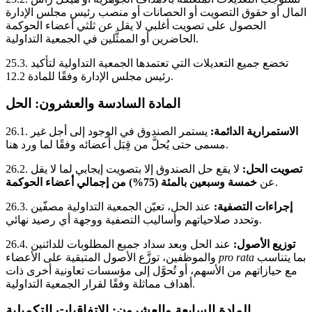
المال أو حقوق التصويت أو الحصانات أو منصب رئيس مجلس الإدارة
الحصول على تصويت أغلبي لا يقل عن ثلثي أعضاء الحوكمة
الحاضرين أو الممثَّلين في الجمعية التداولية.
تخضع جميع التعديلات التي تعتمدها الجمعية التداولية لتأكيد
25.3.
رئيس مجلس الإدارة وفقًا للمادة 12.2.
المادة السادسة والعشرون: الحل
الاستمرارية الدائمة:
يستمر الصندوق في الوجود إلى أجل غير
26.1.
مسمى حتى يُحلَّ من قِبَل أعضائه وفقًا لما ورد هنا.
تصويت الحل:
لا يقع حل الصندوق إلا بتصويت إيجابي لما لا يقل
26.2.
.
عن
خمسة وسبعين بالمئة (75%) من إجمالي أعضاء الحوكمة
إجراءات التصفية:
عند الحل، تعيّن الجمعية التداولية مصفّين
26.3.
وتحدد صلاحياتهم وأساليب التصفية ووجهة أي رصيد نهائي.
توزيع الأصول:
عند الحل وبعد سداد جميع المطلوبات للدائنين
26.4.
بما يتناسب
pro rata
والموظفين، توزَّع الأصول المتبقية على الأعضاء
مع حيازاتهم من الأسهم، أو تُحوَّل إلى مؤسسات تعاونية أخرى ذات
أهداف مماثلة وفقًا لقرار الجمعية التداولية.
المادة السابعة والعشرون: الاتفاقيات التكميلية