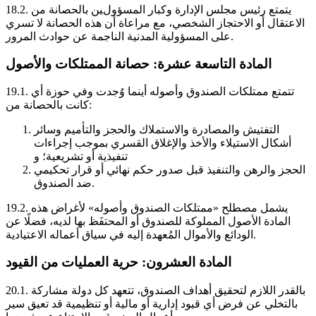
يتمتع رئيس مجلس الإدارة وكبار المسؤولين بالحصانة من
18.2.
الاعتقال أو الاحتجاز الشخصي، مع مراعاة أن هذه الحصانة لا تسري
على المسؤولية المدنية الناجمة عن حوادث المرور.
المادة التاسعة عشرة: حصانة الممتلكات والأصول
تتمتع ممتلكات الصندوق وأصوله أينما وُجدت وفي حوزة أي
19.1.
كانت بالحصانة من:
التفتيش والمصادرة والاستملاك والحجز والتأميم وسائر
أشكال الاستيلاء والأخذ والإغلاق القسري بموجب إجراءات
تنفيذية أو تشريعية؛ و
الحجز والرهن والتنفيذ قبل صدور حكم نهائي أو قرار تحكيمي
ضد الصندوق.
يشمل مصطلح «ممتلكات الصندوق وأصوله» لأغراض هذه
19.2.
المادة الأصول المملوكة للصندوق أو المحتفَظ بها لديه، فضلًا عن
الودائع والأموال المُعهدة إليه في سياق أعماله الاعتيادية.
المادة العشرون: حرية العمليات من القيود
بالقدر اللازم لتحقيق أهداف الصندوق، تتعهد كل دولة مشاركة
20.1.
بالتخلي عن فرض أي قيود إدارية أو مالية أو تنظيمية قد تعيق سير