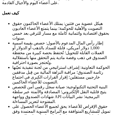
على أعضاء اليوم والأجيال القادمة.
كيف نعمل
هيكل عضوية من فئتين: يمتلك الأعضاء الحاكمون حقوق
التصويت والأهلية للحوكمة؛ بينما يتمتع الأعضاء العاديون
بحقوق اقتصادية وائتمانية كاملة مع مسار للترقي بعد خمس
سنوات.
إطار رأس المال المدعوم بالأصول: حصص بقيمة اسمية
1,000 دولار أمريكي، قابلة للسداد بالذهب أو الدولار أو
العملات القابلة للتحويل؛ تُحتفظ بحصة كبيرة من محفظة
الصندوق في ذهب وفضة مادية يتم التحقق منها باستقلالية
وتُحتجز بصورة احترافية.
الحوكمة التعاونية: إشراف استراتيجي من لجنة تنفيذية تعيّنها
رئاسة الصندوق؛ مراقبة النزاهة المالية من قِبل مدققين
خارجيين مستقلين؛ إقرار القرارات الكبرى في اجتماع
التصويت للأعضاء الحاكمين.
البنية التحتية التكنولوجية: صيانة سجل رقمي آمن للحصص
يتيح قابلية النقل الإلكتروني؛ المصادقة والأتمتة عبر سلطة
شهادات الصندوق وواجهة API البرمجية؛ نشر البيانات
المفتوحة لتعزيز المساءلة.
حقوق الإقراض للأعضاء: يحق لجميع الأعضاء الحصول على
تمويل للمشاريع المتوافقة مع البرامج السنوية المعتمدة وفق