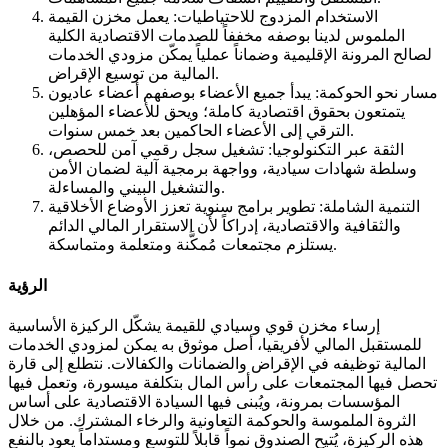
الاستخدام المزدوج للاحتياطيات: يعمل مخزن القيمة
الملموس لدينا بوصفه مخففاً للصدمات الاقتصادية الكلية
لصالح المرونة الإقليمية وضماناً عملياً يمكّن مزودي الخدمات
المالية من توسيع الإقراض.
مسار نحو الحوكمة: يبدأ جميع الأعضاء بوصفهم أعضاء عاديون
يتمتعون بحقوق اقتصادية كاملة؛ ويحق للأعضاء المؤهلين
الترقي إلى الأعضاء الحاكمين بعد خمس سنوات.
الثقة عبر التكنولوجيا: تشغيل سجل رقمي آمن للحصص،
وسلطة شهادات سيادية، وواجهة برمجية آلية لضمان الأمن
والتشغيل البيني والمساءلة.
التنمية الشاملة: تطوير برامج سنوية تعزز الأوضاع الأخلاقية
والثقافية والاقتصادية، إدراكاً لأن الاستقرار المالي الدائم
يستلزم مجتمعات مُمكَّنة ومتعلمة ومتماسكة.
الرؤية
إرساء مخزن قوي وسيادي للقيمة يشكّل الركيزة الأساسية
للمستقبل المالي لأفريقيا، أصل موثوق به يمكن لمزودي الخدمات
المالية توظيفه في الإقراض والضمانات والكفالات. نتطلع إلى قارة
تحصل فيها المجتمعات على رأس المال بتكلفة ميسورة، وتعمل فيها
المؤسسات بمرونة، ويُبنى فيها السيادة الاقتصادية على أساس
الثروة الملموسة والحوكمة التعاونية والرخاء المشترك. من خلال
هذه الركيزة، يُتيح الصندوق نمواً قابلاً للتوسع ومستداماً يعود بالنفع