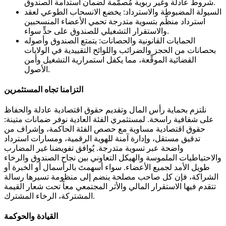
شروط عادلة وغير ربوية مُصمَّمة لضمان استدامة الصندوق.
السيولة المضبوطة والاسترداد: يخضع الانسحاب الطوعي لعقد
استرداد منظّم بتسوية متدرجة تحمي الأعضاء المنسحبين
والاستقرار التشغيلي للصندوق على حدٍّ سواء.
الحمايات القانونية والحصانات: يتمتع الصندوق وأصوله
بحصانات من الحجز والضرائب واللوائح التقييدية في الولايات
القضائية الموقِّعة، مما يكفل استمرارية التشغيل وأمن
الأصول.
التزامنا تجاه المستثمرين
نلتزم بحماية رأس المال وتقديم حقوق اقتصادية عادلة والحفاظ
على شفافية راسخة. لمستثمري الفئة العادية نوفر ضمانات متينة:
حقوق اقتصادية مساوية مع حصص الفئة الحاكمة، وإشراف من
تدقيق مستقل، وإدارة آمنة للهوية الرقمية، ومسارات استرداد
واضحة عبر تسوية متدرجة. يُوافق تفويضنا غير المضارب
والاحتياطيات الملموسة والهيكل التعاوني بين نجاح الصندوق والرخاء
طويل الأمد لجميع الأعضاء. سواء أسهمتَ بالرأسمال أو الخبرة أو
الشراكة، فإن كل صاحب مصلحة ينضم إلى منظومة تسيرها رسالة
تتقدم فيها الاستقرار المالي والأثر المجتمعي معاً تحت شعار القيمة
المشتركة، الرخاء المشترك.
القيادة والحوكمة