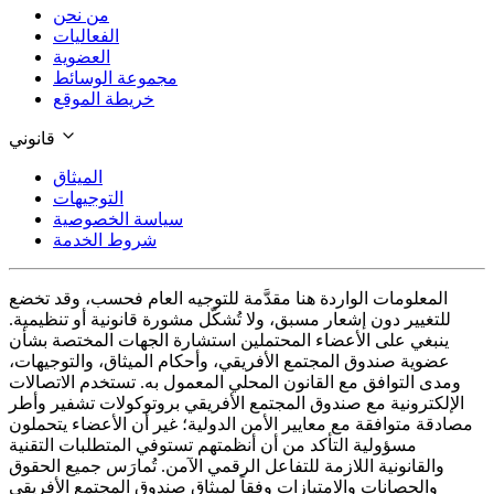
من نحن
الفعاليات
العضوية
مجموعة الوسائط
خريطة الموقع
قانوني
الميثاق
التوجيهات
سياسة الخصوصية
شروط الخدمة
المعلومات الواردة هنا مقدَّمة للتوجيه العام فحسب، وقد تخضع
للتغيير دون إشعار مسبق، ولا تُشكّل مشورة قانونية أو تنظيمية.
ينبغي على الأعضاء المحتملين استشارة الجهات المختصة بشأن
عضوية صندوق المجتمع الأفريقي، وأحكام الميثاق، والتوجيهات،
ومدى التوافق مع القانون المحلي المعمول به. تستخدم الاتصالات
الإلكترونية مع صندوق المجتمع الأفريقي بروتوكولات تشفير وأطر
مصادقة متوافقة مع معايير الأمن الدولية؛ غير أن الأعضاء يتحملون
مسؤولية التأكد من أن أنظمتهم تستوفي المتطلبات التقنية
والقانونية اللازمة للتفاعل الرقمي الآمن. تُمارَس جميع الحقوق
والحصانات والامتيازات وفقاً لميثاق صندوق المجتمع الأفريقي