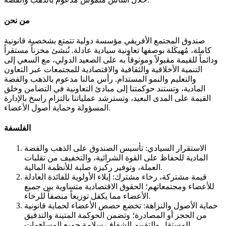
من نحن
صندوق المجتمع الأفريقي مؤسسة دولية تتمتع بشخصية قانونية
كاملة، مُهيكَلة بوصفها تعاونية سيادية عادلة. نُنشئ مخزناً مستقراً
ودائماً للقيمة مقبولاً وموثوقاً به على الصعيد الدولي، مع السعي إلى
التنمية الأخلاقية والثقافية والاقتصادية للمجتمعات عبر التعاون
والتعليم والنمو المستدام. رأس مالنا مدعوم بالذهب والفضة
المادية، وتستند حوكمتنا إلى مبادئ التعاونية في التضامن وخلق
القيمة على المدى البعيد، وتسترشد عملياتنا بالتزام راسخ بالإدارة
المسؤولة وحماية أصول الأعضاء.
الفلسفة
الاستقرار السيادي: تأسيس الصندوق على الذهب والفضة
المادية للحفاظ على القوة الشرائية، والتخفيف من تقلبات
العملة، وتوفير ركيزة صلبة للأنظمة المالية.
قيمة مشتركة، رخاء مشترك: إيلاء الأولوية للفائدة العادلة
للأعضاء ومجتمعاتهم؛ الحقوق الاقتصادية متساوية بين جميع
الأعضاء مما يكفل توزيعاً منصفاً للرخاء.
حماية الأصول والنزاهة: تخضع حصص الأعضاء لحماية قانونية
من الحجز أو المصادرة؛ وتضمن الحوكمة المتينة والتدقيق
المستقل والتقييم الشفاف سلامة جميع المساهمات.