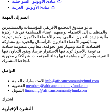
مبادئ الأوبونتو - السواحيلية
مبادئ الأوبونتو - العربية
انضم إلى المهمة
يدعو صندوق المجتمع الأفريقي المؤسسات والمستثمرين
والمنظمات إلى الانضمام بوصفهم أعضاء للمساهمة في بناء ركيزة
مالية جديدة للتعاون العالمي. يصنع الأعضاء الحاكمون الاستراتيجية؛
بينما يُسهم الأعضاء العاديون بالرأسمال والخبرة مع مشاركة
اقتصادية كاملة ومسار نحو الحوكمة. معاً نبني منظومة سيادية
مدعومة بالأصول تُولِّد فيها الاستقرار فرصاً، ويقود التعاون فيها
التنمية، ويُعزز كل مساهمة فيها رخاء المجتمعات. شراكتكم محورية
لنجاحنا المشترك.
التواصل
info@africancommunityfund.com
الاستفسارات العامة
members@africancommunityfund.com
العضوية
financing@africancommunityfund.com
التمويل
اشترك
النشرة الإخبارية