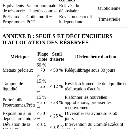
Équivalents
Valeur nominale
Relevés du
Quotidienne
de trésorerie
+ intérêts courus
dépositaire
Prêts aux
Coût amorti −
Révision de crédit
Trimestrielle
Programmes
PCE
indépendante
ANNEXE B : SEUILS ET DÉCLENCHEURS
D'ALLOCATION DES RÉSERVES
Plage
Seuil
Métrique
Déclencheur d'action
cible
d'alerte
60 %
Métaux précieux
− 70
< 58 %
Rééquilibrage sous 30 jours
%
15 %
Tampon de
Révision immédiate de liquidité et
− 25
< 12 %
liquidité
réallocation d'actifs
%
15 %
Plafonner les nouvelles
Portefeuille
− 25
> 28 %
approbations, prioriser les
Programmes/Prêts
%
recouvrements
Exposition à un
≤ 30
Diversifier les avoirs sous 60
> 25 %
dépositaire unique
%
jours
Déviation de la
≤ ± 5
Intervention du Comité Exécutif
> ± 8 %