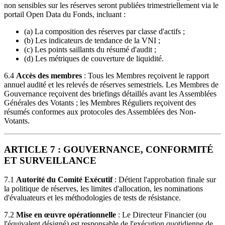
non sensibles sur les réserves seront publiées trimestriellement via le
portail Open Data du Fonds, incluant :
(a) La composition des réserves par classe d'actifs ;
(b) Les indicateurs de tendance de la VNI ;
(c) Les points saillants du résumé d'audit ;
(d) Les métriques de couverture de liquidité.
6.4
Accès des membres
: Tous les Membres reçoivent le rapport
annuel audité et les relevés de réserves semestriels. Les Membres de
Gouvernance reçoivent des briefings détaillés avant les Assemblées
Générales des Votants ; les Membres Réguliers reçoivent des
résumés conformes aux protocoles des Assemblées des Non-
Votants.
ARTICLE 7 : GOUVERNANCE, CONFORMITÉ
ET SURVEILLANCE
7.1
Autorité du Comité Exécutif
: Détient l'approbation finale sur
la politique de réserves, les limites d'allocation, les nominations
d'évaluateurs et les méthodologies de tests de résistance.
7.2
Mise en œuvre opérationnelle
: Le Directeur Financier (ou
l'équivalent désigné) est responsable de l'exécution quotidienne de