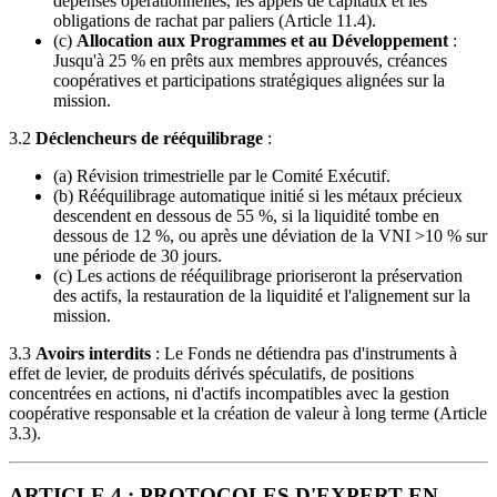
dépenses opérationnelles, les appels de capitaux et les
obligations de rachat par paliers (Article 11.4).
(c)
Allocation aux Programmes et au Développement
:
Jusqu'à 25 % en prêts aux membres approuvés, créances
coopératives et participations stratégiques alignées sur la
mission.
3.2
Déclencheurs de rééquilibrage
:
(a) Révision trimestrielle par le Comité Exécutif.
(b) Rééquilibrage automatique initié si les métaux précieux
descendent en dessous de 55 %, si la liquidité tombe en
dessous de 12 %, ou après une déviation de la VNI >10 % sur
une période de 30 jours.
(c) Les actions de rééquilibrage prioriseront la préservation
des actifs, la restauration de la liquidité et l'alignement sur la
mission.
3.3
Avoirs interdits
: Le Fonds ne détiendra pas d'instruments à
effet de levier, de produits dérivés spéculatifs, de positions
concentrées en actions, ni d'actifs incompatibles avec la gestion
coopérative responsable et la création de valeur à long terme (Article
3.3).
ARTICLE 4 : PROTOCOLES D'EXPERT EN