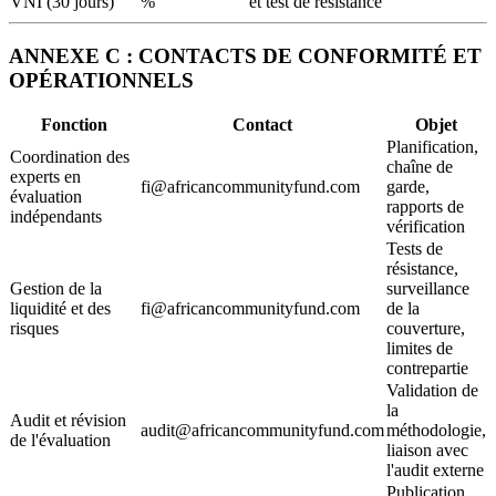
VNI (30 jours)
%
et test de résistance
ANNEXE C : CONTACTS DE CONFORMITÉ ET
OPÉRATIONNELS
Fonction
Contact
Objet
Planification,
Coordination des
chaîne de
experts en
fi@africancommunityfund.com
garde,
évaluation
rapports de
indépendants
vérification
Tests de
résistance,
Gestion de la
surveillance
liquidité et des
fi@africancommunityfund.com
de la
risques
couverture,
limites de
contrepartie
Validation de
la
Audit et révision
audit@africancommunityfund.com
méthodologie,
de l'évaluation
liaison avec
l'audit externe
Publication