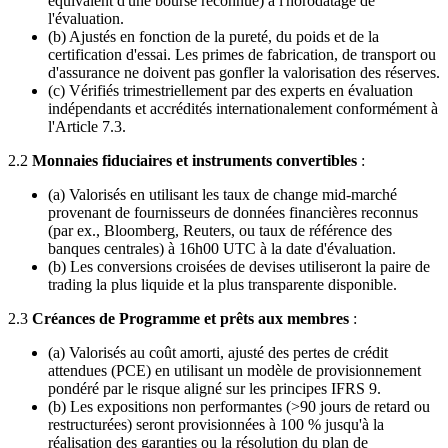
équivalent d'une bourse reconnue) à l'horodatage de
l'évaluation.
(b) Ajustés en fonction de la pureté, du poids et de la
certification d'essai. Les primes de fabrication, de transport ou
d'assurance ne doivent pas gonfler la valorisation des réserves.
(c) Vérifiés trimestriellement par des experts en évaluation
indépendants et accrédités internationalement conformément à
l'Article 7.3.
2.2
Monnaies fiduciaires et instruments convertibles
:
(a) Valorisés en utilisant les taux de change mid-marché
provenant de fournisseurs de données financières reconnus
(par ex., Bloomberg, Reuters, ou taux de référence des
banques centrales) à 16h00 UTC à la date d'évaluation.
(b) Les conversions croisées de devises utiliseront la paire de
trading la plus liquide et la plus transparente disponible.
2.3
Créances de Programme et prêts aux membres
:
(a) Valorisés au coût amorti, ajusté des pertes de crédit
attendues (PCE) en utilisant un modèle de provisionnement
pondéré par le risque aligné sur les principes IFRS 9.
(b) Les expositions non performantes (>90 jours de retard ou
restructurées) seront provisionnées à 100 % jusqu'à la
réalisation des garanties ou la résolution du plan de