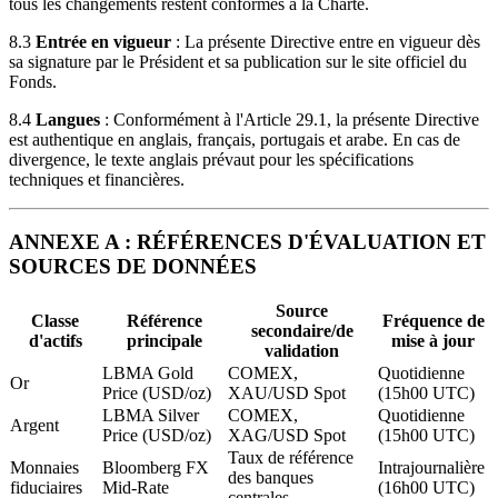
tous les changements restent conformes à la Charte.
8.3
Entrée en vigueur
: La présente Directive entre en vigueur dès
sa signature par le Président et sa publication sur le site officiel du
Fonds.
8.4
Langues
: Conformément à l'Article 29.1, la présente Directive
est authentique en anglais, français, portugais et arabe. En cas de
divergence, le texte anglais prévaut pour les spécifications
techniques et financières.
ANNEXE A : RÉFÉRENCES D'ÉVALUATION ET
SOURCES DE DONNÉES
Source
Classe
Référence
Fréquence de
secondaire/de
d'actifs
principale
mise à jour
validation
LBMA Gold
COMEX,
Quotidienne
Or
Price (USD/oz)
XAU/USD Spot
(15h00 UTC)
LBMA Silver
COMEX,
Quotidienne
Argent
Price (USD/oz)
XAG/USD Spot
(15h00 UTC)
Taux de référence
Monnaies
Bloomberg FX
Intrajournalière
des banques
fiduciaires
Mid-Rate
(16h00 UTC)
centrales