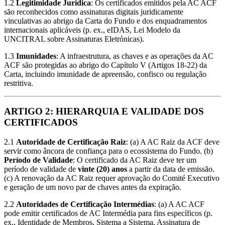
1.2
Legitimidade Jurídica
: Os certificados emitidos pela AC ACF
são reconhecidos como assinaturas digitais juridicamente
vinculativas ao abrigo da Carta do Fundo e dos enquadramentos
internacionais aplicáveis (p. ex., eIDAS, Lei Modelo da
UNCITRAL sobre Assinaturas Eletrónicas).
1.3
Imunidades
: A infraestrutura, as chaves e as operações da AC
ACF são protegidas ao abrigo do Capítulo V (Artigos 18-22) da
Carta, incluindo imunidade de apreensão, confisco ou regulação
restritiva.
ARTIGO 2: HIERARQUIA E VALIDADE DOS
CERTIFICADOS
2.1
Autoridade de Certificação Raiz
: (a) A AC Raiz da ACF deve
servir como âncora de confiança para o ecossistema do Fundo. (b)
Período de Validade
: O certificado da AC Raiz deve ter um
período de validade de
vinte (20) anos
a partir da data de emissão.
(c) A renovação da AC Raiz requer aprovação do Comité Executivo
e geração de um novo par de chaves antes da expiração.
2.2
Autoridades de Certificação Intermédias
: (a) A AC ACF
pode emitir certificados de AC Intermédia para fins específicos (p.
ex., Identidade de Membros, Sistema a Sistema, Assinatura de