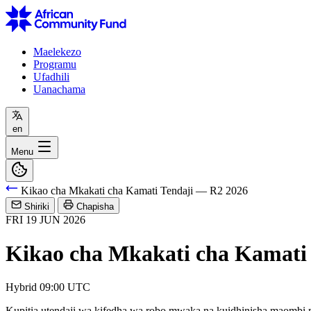
Maelekezo
Programu
Ufadhili
Uanachama
en
Menu
Kikao cha Mkakati cha Kamati Tendaji — R2 2026
Shiriki
Chapisha
FRI
19
JUN
2026
Kikao cha Mkakati cha Kamati
Hybrid
09:00 UTC
Kupitia utendaji wa kifedha wa robo mwaka na kuidhinisha maomb