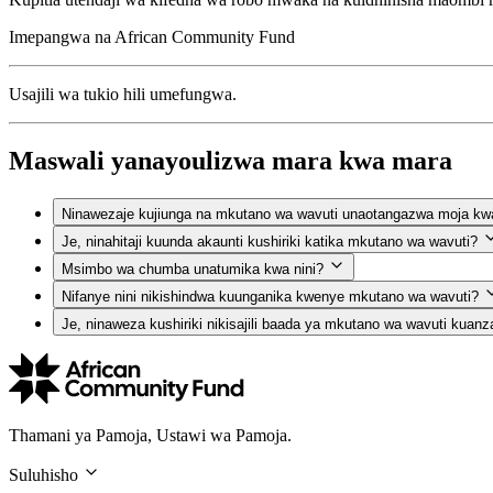
Imepangwa na
African Community Fund
Usajili wa tukio hili umefungwa.
Maswali yanayoulizwa mara kwa mara
Ninawezaje kujiunga na mkutano wa wavuti unaotangazwa moja kw
Je, ninahitaji kuunda akaunti kushiriki katika mkutano wa wavuti?
Msimbo wa chumba unatumika kwa nini?
Nifanye nini nikishindwa kuunganika kwenye mkutano wa wavuti?
Je, ninaweza kushiriki nikisajili baada ya mkutano wa wavuti kuanz
Thamani ya Pamoja, Ustawi wa Pamoja.
Suluhisho