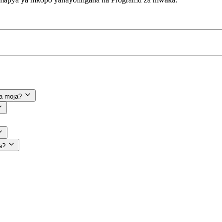
a moja?
a?