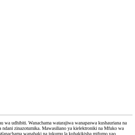
ia au wa udhibiti. Wanachama watarajiwa wanapaswa kushauriana na
 ndani zinazotumika. Mawasiliano ya kielektroniki na Mfuko wa
vyo, Wanachama wanabaki na jukumu la kuhakikisha mifumo yao