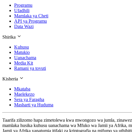
Programu
Ufadhili
Mamlaka ya Cheti
API ya Programu
Data Wazi
Shirika
Kuhusu
Matukio
Uanachama
Media Kit
Ramani ya tovuti
Kisheria
Mkataba
Maelekezo
Sera ya Faragha
Masharti ya Huduma
Taarifa zilizomo hapa zimetolewa kwa mwongozo wa jumla, zinaweza k
mamlaka husika kuhusu uanachama wa Mfuko wa Jamii ya Afrika, mash
Jamii ya Afrika yanatumia itifaki za kriptografia na mifumo ya uthi