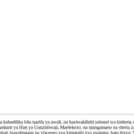
ubadilika bila taarifa ya awali, na haziwakilishi ushauri wa kisher
arti ya Hati ya Uanzishwaji, Maelekezo, na utangamano na sheria za
bitishaji inayolingana na viwango vya kimataifa vya usalama; hata hi