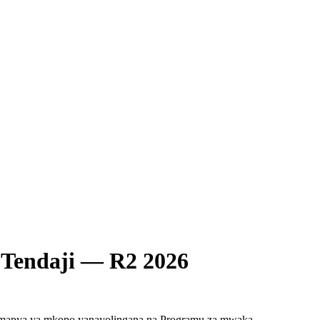
 Tendaji — R2 2026
i mapya ya mkopo yanayolingana na Programu za mwaka.