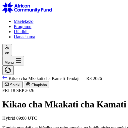
Maelekezo
Programu
Ufadhili
Uanachama
en
Menu
Kikao cha Mkakati cha Kamati Tendaji — R3 2026
Shiriki
Chapisha
FRI
18
SEP
2026
Kikao cha Mkakati cha Kamati
Hybrid
09:00 UTC
Kupitia utendaji wa kifedha wa robo mwaka na kuidhinisha maomb