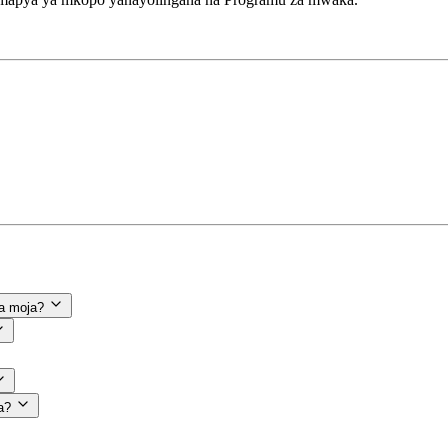
a moja?
a?