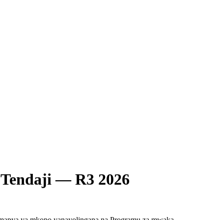
 Tendaji — R3 2026
i mapya ya mkopo yanayolingana na Programu za mwaka.