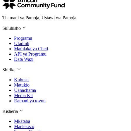
Thamani ya Pamoja, Ustawi wa Pamoja.
Suluhisho
Programu
Ufadhili
Mamlaka ya Cheti
API ya Programu
Data Wazi
Shirika
Kuhusu
Matukio
Uanachama
Media Kit
Ramani ya tovuti
Kisheria
Mkataba
Maelekezo