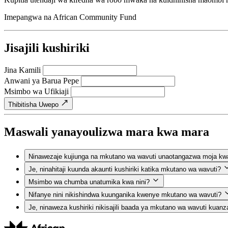
Imepangwa na
African Community Fund
Jisajili kushiriki
Jina Kamili
Anwani ya Barua Pepe
Msimbo wa Ufikiaji
Thibitisha Uwepo
Maswali yanayoulizwa mara kwa mara
Ninawezaje kujiunga na mkutano wa wavuti unaotangazwa moja kw
Je, ninahitaji kuunda akaunti kushiriki katika mkutano wa wavuti?
Msimbo wa chumba unatumika kwa nini?
Nifanye nini nikishindwa kuunganika kwenye mkutano wa wavuti?
Je, ninaweza kushiriki nikisajili baada ya mkutano wa wavuti kuanz