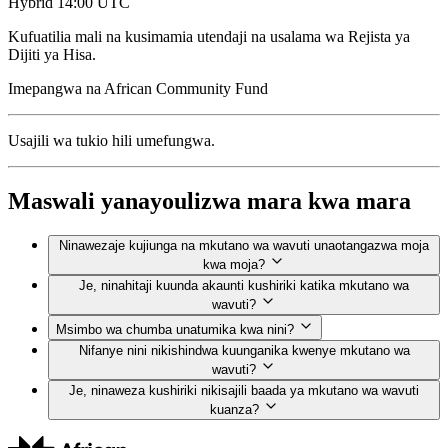
Hybrid
14:00 UTC
Kufuatilia mali na kusimamia utendaji na usalama wa Rejista ya
Dijiti ya Hisa.
Imepangwa na
African Community Fund
Usajili wa tukio hili umefungwa.
Maswali yanayoulizwa mara kwa mara
Ninawezaje kujiunga na mkutano wa wavuti unaotangazwa moja
kwa moja?
Je, ninahitaji kuunda akaunti kushiriki katika mkutano wa
wavuti?
Msimbo wa chumba unatumika kwa nini?
Nifanye nini nikishindwa kuunganika kwenye mkutano wa
wavuti?
Je, ninaweza kushiriki nikisajili baada ya mkutano wa wavuti
kuanza?