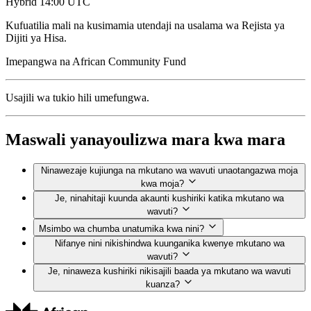
Hybrid
14:00 UTC
Kufuatilia mali na kusimamia utendaji na usalama wa Rejista ya
Dijiti ya Hisa.
Imepangwa na
African Community Fund
Usajili wa tukio hili umefungwa.
Maswali yanayoulizwa mara kwa mara
Ninawezaje kujiunga na mkutano wa wavuti unaotangazwa moja
kwa moja?
Je, ninahitaji kuunda akaunti kushiriki katika mkutano wa
wavuti?
Msimbo wa chumba unatumika kwa nini?
Nifanye nini nikishindwa kuunganika kwenye mkutano wa
wavuti?
Je, ninaweza kushiriki nikisajili baada ya mkutano wa wavuti
kuanza?