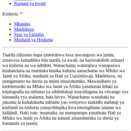
Ramani ya tovuti
Kisheria
Mkataba
Maelekezo
Sera ya Faragha
Masharti ya Huduma
Taarifa zilizomo hapa zimetolewa kwa mwongozo wa jumla,
zinaweza kubadilika bila taarifa ya awali, na haziwakilishi ushauri
wa kisheria au wa udhibiti. Wanachama watarajiwa wanapaswa
kushauriana na mamlaka husika kuhusu uanachama wa Mfuko wa
Jamii ya Afrika, masharti ya Hati ya Uanzishwaji, Maelekezo, na
utangamano na sheria za ndani zinazotumika. Mawasiliano ya
kielektroniki na Mfuko wa Jamii ya Afrika yanatumia itifaki za
kriptografia na mifumo ya uthibitishaji inayolingana na viwango vya
kimataifa vya usalama; hata hivyo, Wanachama wanabaki na
jukumu la kuhakikisha mifumo yao wenyewe inakidhi mahitaji ya
kiufundi na kisheria yanayohitajika kwa mwingiliano salama wa
kidijitali. Haki zote, msamaha, na marupurupu yanafuata Hati ya
Mfuko wa Jamii ya Afrika na kanuni zinazotumika za sheria ya
kimataifa ya taasisi.