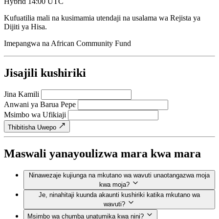
Hybrid
14:00 UTC
Kufuatilia mali na kusimamia utendaji na usalama wa Rejista ya
Dijiti ya Hisa.
Imepangwa na
African Community Fund
Jisajili kushiriki
Jina Kamili
Anwani ya Barua Pepe
Msimbo wa Ufikiaji
Thibitisha Uwepo
Maswali yanayoulizwa mara kwa mara
Ninawezaje kujiunga na mkutano wa wavuti unaotangazwa moja
kwa moja?
Je, ninahitaji kuunda akaunti kushiriki katika mkutano wa
wavuti?
Msimbo wa chumba unatumika kwa nini?