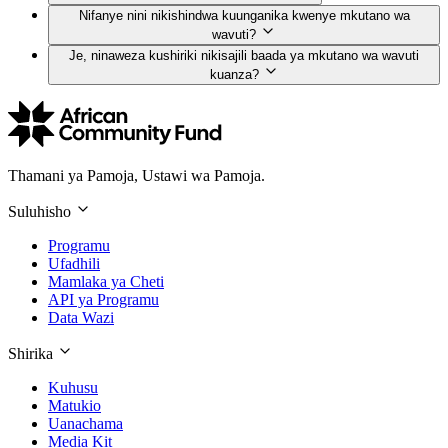
Nifanye nini nikishindwa kuunganika kwenye mkutano wa
wavuti?
Je, ninaweza kushiriki nikisajili baada ya mkutano wa wavuti
kuanza?
Thamani ya Pamoja, Ustawi wa Pamoja.
Suluhisho
Programu
Ufadhili
Mamlaka ya Cheti
API ya Programu
Data Wazi
Shirika
Kuhusu
Matukio
Uanachama
Media Kit