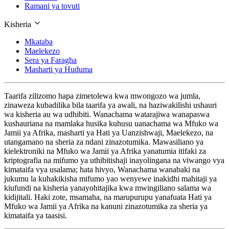
Ramani ya tovuti
Kisheria
Mkataba
Maelekezo
Sera ya Faragha
Masharti ya Huduma
Taarifa zilizomo hapa zimetolewa kwa mwongozo wa jumla,
zinaweza kubadilika bila taarifa ya awali, na haziwakilishi ushauri
wa kisheria au wa udhibiti. Wanachama watarajiwa wanapaswa
kushauriana na mamlaka husika kuhusu uanachama wa Mfuko wa
Jamii ya Afrika, masharti ya Hati ya Uanzishwaji, Maelekezo, na
utangamano na sheria za ndani zinazotumika. Mawasiliano ya
kielektroniki na Mfuko wa Jamii ya Afrika yanatumia itifaki za
kriptografia na mifumo ya uthibitishaji inayolingana na viwango vya
kimataifa vya usalama; hata hivyo, Wanachama wanabaki na
jukumu la kuhakikisha mifumo yao wenyewe inakidhi mahitaji ya
kiufundi na kisheria yanayohitajika kwa mwingiliano salama wa
kidijitali. Haki zote, msamaha, na marupurupu yanafuata Hati ya
Mfuko wa Jamii ya Afrika na kanuni zinazotumika za sheria ya
kimataifa ya taasisi.