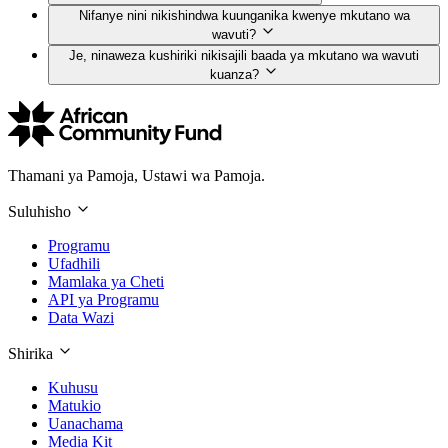
Nifanye nini nikishindwa kuunganika kwenye mkutano wa
wavuti?
Je, ninaweza kushiriki nikisajili baada ya mkutano wa wavuti
kuanza?
Thamani ya Pamoja, Ustawi wa Pamoja.
Suluhisho
Programu
Ufadhili
Mamlaka ya Cheti
API ya Programu
Data Wazi
Shirika
Kuhusu
Matukio
Uanachama
Media Kit