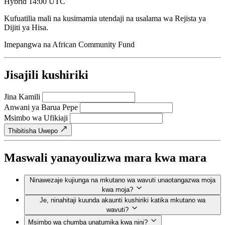
Hybrid
14:00 UTC
Kufuatilia mali na kusimamia utendaji na usalama wa Rejista ya
Dijiti ya Hisa.
Imepangwa na
African Community Fund
Jisajili kushiriki
Jina Kamili
Anwani ya Barua Pepe
Msimbo wa Ufikiaji
Thibitisha Uwepo
Maswali yanayoulizwa mara kwa mara
Ninawezaje kujiunga na mkutano wa wavuti unaotangazwa moja
kwa moja?
Je, ninahitaji kuunda akaunti kushiriki katika mkutano wa
wavuti?
Msimbo wa chumba unatumika kwa nini?