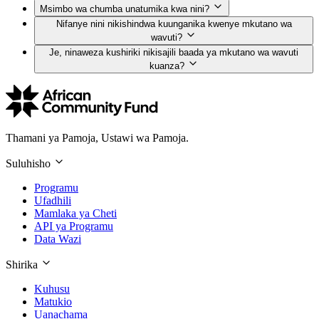
Msimbo wa chumba unatumika kwa nini?
Nifanye nini nikishindwa kuunganika kwenye mkutano wa
wavuti?
Je, ninaweza kushiriki nikisajili baada ya mkutano wa wavuti
kuanza?
Thamani ya Pamoja, Ustawi wa Pamoja.
Suluhisho
Programu
Ufadhili
Mamlaka ya Cheti
API ya Programu
Data Wazi
Shirika
Kuhusu
Matukio
Uanachama