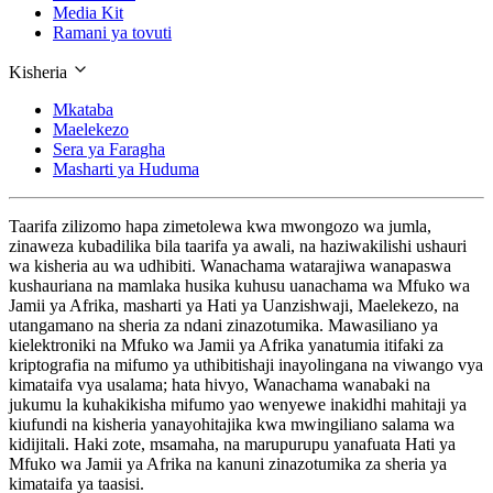
Media Kit
Ramani ya tovuti
Kisheria
Mkataba
Maelekezo
Sera ya Faragha
Masharti ya Huduma
Taarifa zilizomo hapa zimetolewa kwa mwongozo wa jumla,
zinaweza kubadilika bila taarifa ya awali, na haziwakilishi ushauri
wa kisheria au wa udhibiti. Wanachama watarajiwa wanapaswa
kushauriana na mamlaka husika kuhusu uanachama wa Mfuko wa
Jamii ya Afrika, masharti ya Hati ya Uanzishwaji, Maelekezo, na
utangamano na sheria za ndani zinazotumika. Mawasiliano ya
kielektroniki na Mfuko wa Jamii ya Afrika yanatumia itifaki za
kriptografia na mifumo ya uthibitishaji inayolingana na viwango vya
kimataifa vya usalama; hata hivyo, Wanachama wanabaki na
jukumu la kuhakikisha mifumo yao wenyewe inakidhi mahitaji ya
kiufundi na kisheria yanayohitajika kwa mwingiliano salama wa
kidijitali. Haki zote, msamaha, na marupurupu yanafuata Hati ya
Mfuko wa Jamii ya Afrika na kanuni zinazotumika za sheria ya
kimataifa ya taasisi.