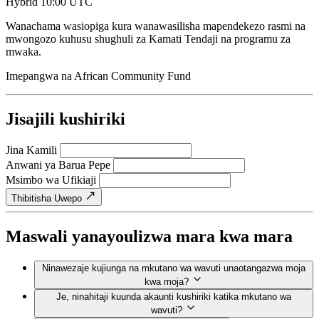
Hybrid
10:00 UTC
Wanachama wasiopiga kura wanawasilisha mapendekezo rasmi na
mwongozo kuhusu shughuli za Kamati Tendaji na programu za
mwaka.
Imepangwa na
African Community Fund
Jisajili kushiriki
Jina Kamili
Anwani ya Barua Pepe
Msimbo wa Ufikiaji
Thibitisha Uwepo
Maswali yanayoulizwa mara kwa mara
Ninawezaje kujiunga na mkutano wa wavuti unaotangazwa moja
kwa moja?
Je, ninahitaji kuunda akaunti kushiriki katika mkutano wa
wavuti?