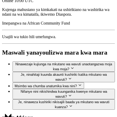
Online
10:00 UTC
Kujenga mahusiano ya kimkakati na ushirikiano na washirika wa
ndani na wa kimataifa, ikiwemo Diaspora.
Imepangwa na
African Community Fund
Usajili wa tukio hili umefungwa.
Maswali yanayoulizwa mara kwa mara
Ninawezaje kujiunga na mkutano wa wavuti unaotangazwa moja
kwa moja?
Je, ninahitaji kuunda akaunti kushiriki katika mkutano wa
wavuti?
Msimbo wa chumba unatumika kwa nini?
Nifanye nini nikishindwa kuunganika kwenye mkutano wa
wavuti?
Je, ninaweza kushiriki nikisajili baada ya mkutano wa wavuti
kuanza?