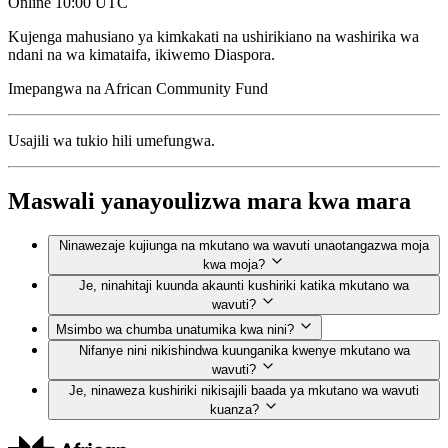
Online
10:00 UTC
Kujenga mahusiano ya kimkakati na ushirikiano na washirika wa
ndani na wa kimataifa, ikiwemo Diaspora.
Imepangwa na
African Community Fund
Usajili wa tukio hili umefungwa.
Maswali yanayoulizwa mara kwa mara
Ninawezaje kujiunga na mkutano wa wavuti unaotangazwa moja
kwa moja?
Je, ninahitaji kuunda akaunti kushiriki katika mkutano wa
wavuti?
Msimbo wa chumba unatumika kwa nini?
Nifanye nini nikishindwa kuunganika kwenye mkutano wa
wavuti?
Je, ninaweza kushiriki nikisajili baada ya mkutano wa wavuti
kuanza?