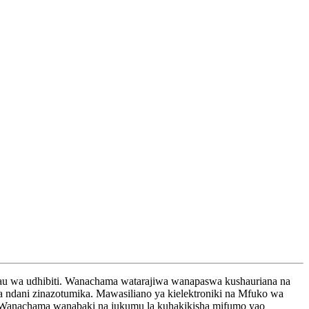
ia au wa udhibiti. Wanachama watarajiwa wanapaswa kushauriana na
 ndani zinazotumika. Mawasiliano ya kielektroniki na Mfuko wa
vyo, Wanachama wanabaki na jukumu la kuhakikisha mifumo yao