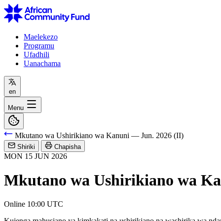
Maelekezo
Programu
Ufadhili
Uanachama
en
Menu
Mkutano wa Ushirikiano wa Kanuni — Jun. 2026 (II)
Shiriki
Chapisha
MON
15
JUN
2026
Mkutano wa Ushirikiano wa Kan
Online
10:00 UTC
Kujenga mahusiano ya kimkakati na ushirikiano na washirika wa nda