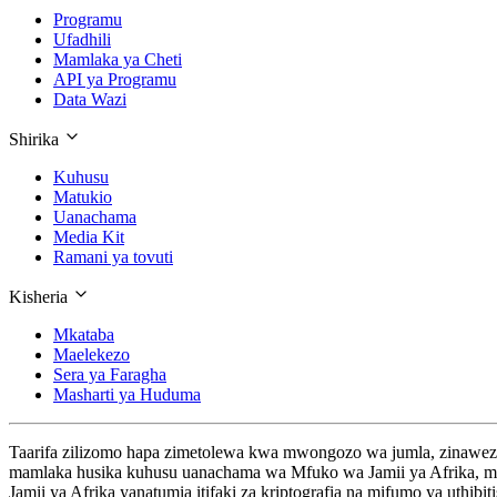
Programu
Ufadhili
Mamlaka ya Cheti
API ya Programu
Data Wazi
Shirika
Kuhusu
Matukio
Uanachama
Media Kit
Ramani ya tovuti
Kisheria
Mkataba
Maelekezo
Sera ya Faragha
Masharti ya Huduma
Taarifa zilizomo hapa zimetolewa kwa mwongozo wa jumla, zinaweza k
mamlaka husika kuhusu uanachama wa Mfuko wa Jamii ya Afrika, mash
Jamii ya Afrika yanatumia itifaki za kriptografia na mifumo ya uthi