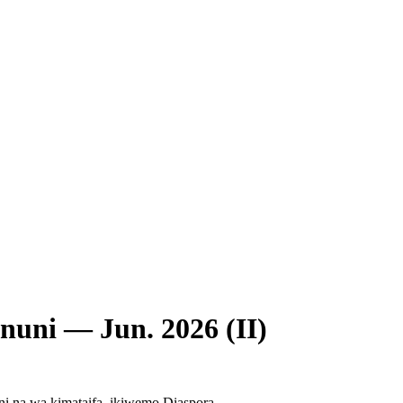
uni — Jun. 2026 (II)
ni na wa kimataifa, ikiwemo Diaspora.