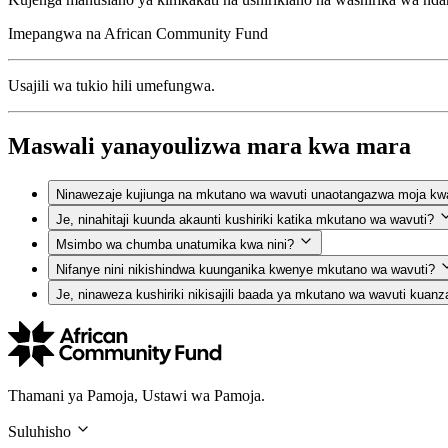
Imepangwa na
African Community Fund
Usajili wa tukio hili umefungwa.
Maswali yanayoulizwa mara kwa mara
Ninawezaje kujiunga na mkutano wa wavuti unaotangazwa moja kw
Je, ninahitaji kuunda akaunti kushiriki katika mkutano wa wavuti?
Msimbo wa chumba unatumika kwa nini?
Nifanye nini nikishindwa kuunganika kwenye mkutano wa wavuti?
Je, ninaweza kushiriki nikisajili baada ya mkutano wa wavuti kuanz
Thamani ya Pamoja, Ustawi wa Pamoja.
Suluhisho