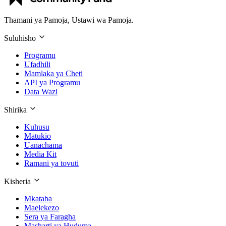
Thamani ya Pamoja, Ustawi wa Pamoja.
Suluhisho
Programu
Ufadhili
Mamlaka ya Cheti
API ya Programu
Data Wazi
Shirika
Kuhusu
Matukio
Uanachama
Media Kit
Ramani ya tovuti
Kisheria
Mkataba
Maelekezo
Sera ya Faragha
Masharti ya Huduma