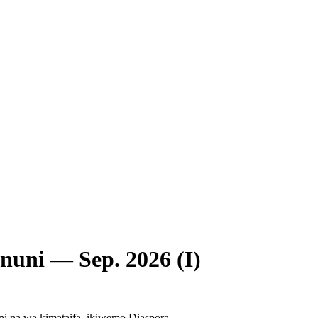
uni — Sep. 2026 (I)
ni na wa kimataifa, ikiwemo Diaspora.