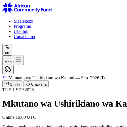
Maelekezo
Programu
Ufadhili
Uanachama
en
Menu
Mkutano wa Ushirikiano wa Kanuni — Sep. 2026 (I)
Shiriki
Chapisha
TUE
1
SEP
2026
Mkutano wa Ushirikiano wa Kan
Online
10:00 UTC
Kujenga mahusiano ya kimkakati na ushirikiano na washirika wa nda