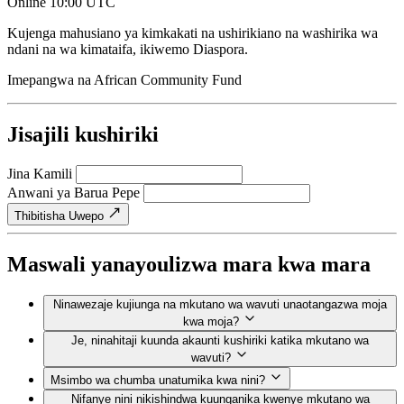
Online
10:00 UTC
Kujenga mahusiano ya kimkakati na ushirikiano na washirika wa
ndani na wa kimataifa, ikiwemo Diaspora.
Imepangwa na
African Community Fund
Jisajili kushiriki
Jina Kamili
Anwani ya Barua Pepe
Thibitisha Uwepo
Maswali yanayoulizwa mara kwa mara
Ninawezaje kujiunga na mkutano wa wavuti unaotangazwa moja
kwa moja?
Je, ninahitaji kuunda akaunti kushiriki katika mkutano wa
wavuti?
Msimbo wa chumba unatumika kwa nini?
Nifanye nini nikishindwa kuunganika kwenye mkutano wa