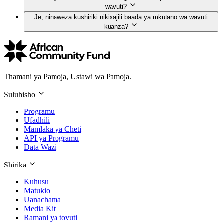
wavuti?
Je, ninaweza kushiriki nikisajili baada ya mkutano wa wavuti
kuanza?
Thamani ya Pamoja, Ustawi wa Pamoja.
Suluhisho
Programu
Ufadhili
Mamlaka ya Cheti
API ya Programu
Data Wazi
Shirika
Kuhusu
Matukio
Uanachama
Media Kit
Ramani ya tovuti