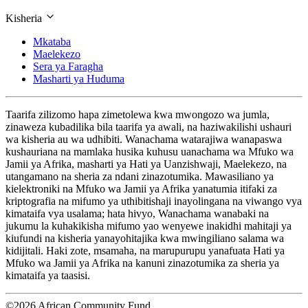
Kisheria
Mkataba
Maelekezo
Sera ya Faragha
Masharti ya Huduma
Taarifa zilizomo hapa zimetolewa kwa mwongozo wa jumla,
zinaweza kubadilika bila taarifa ya awali, na haziwakilishi ushauri
wa kisheria au wa udhibiti. Wanachama watarajiwa wanapaswa
kushauriana na mamlaka husika kuhusu uanachama wa Mfuko wa
Jamii ya Afrika, masharti ya Hati ya Uanzishwaji, Maelekezo, na
utangamano na sheria za ndani zinazotumika. Mawasiliano ya
kielektroniki na Mfuko wa Jamii ya Afrika yanatumia itifaki za
kriptografia na mifumo ya uthibitishaji inayolingana na viwango vya
kimataifa vya usalama; hata hivyo, Wanachama wanabaki na
jukumu la kuhakikisha mifumo yao wenyewe inakidhi mahitaji ya
kiufundi na kisheria yanayohitajika kwa mwingiliano salama wa
kidijitali. Haki zote, msamaha, na marupurupu yanafuata Hati ya
Mfuko wa Jamii ya Afrika na kanuni zinazotumika za sheria ya
kimataifa ya taasisi.
©2026 African Community Fund