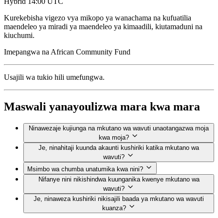
Hybrid
14:00 UTC
Kurekebisha vigezo vya mikopo ya wanachama na kufuatilia
maendeleo ya miradi ya maendeleo ya kimaadili, kiutamaduni na
kiuchumi.
Imepangwa na
African Community Fund
Usajili wa tukio hili umefungwa.
Maswali yanayoulizwa mara kwa mara
Ninawezaje kujiunga na mkutano wa wavuti unaotangazwa moja
kwa moja?
Je, ninahitaji kuunda akaunti kushiriki katika mkutano wa
wavuti?
Msimbo wa chumba unatumika kwa nini?
Nifanye nini nikishindwa kuunganika kwenye mkutano wa
wavuti?
Je, ninaweza kushiriki nikisajili baada ya mkutano wa wavuti
kuanza?