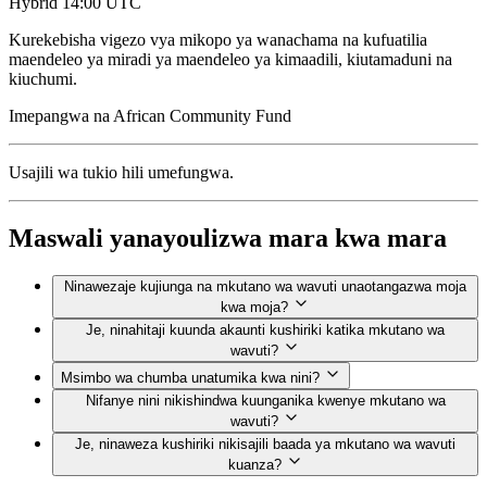
Hybrid
14:00 UTC
Kurekebisha vigezo vya mikopo ya wanachama na kufuatilia
maendeleo ya miradi ya maendeleo ya kimaadili, kiutamaduni na
kiuchumi.
Imepangwa na
African Community Fund
Usajili wa tukio hili umefungwa.
Maswali yanayoulizwa mara kwa mara
Ninawezaje kujiunga na mkutano wa wavuti unaotangazwa moja
kwa moja?
Je, ninahitaji kuunda akaunti kushiriki katika mkutano wa
wavuti?
Msimbo wa chumba unatumika kwa nini?
Nifanye nini nikishindwa kuunganika kwenye mkutano wa
wavuti?
Je, ninaweza kushiriki nikisajili baada ya mkutano wa wavuti
kuanza?