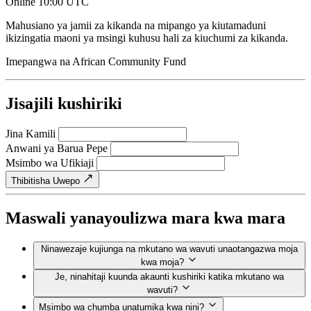
Online
10:00 UTC
Mahusiano ya jamii za kikanda na mipango ya kiutamaduni
ikizingatia maoni ya msingi kuhusu hali za kiuchumi za kikanda.
Imepangwa na
African Community Fund
Jisajili kushiriki
Jina Kamili
Anwani ya Barua Pepe
Msimbo wa Ufikiaji
Thibitisha Uwepo
Maswali yanayoulizwa mara kwa mara
Ninawezaje kujiunga na mkutano wa wavuti unaotangazwa moja
kwa moja?
Je, ninahitaji kuunda akaunti kushiriki katika mkutano wa
wavuti?
Msimbo wa chumba unatumika kwa nini?