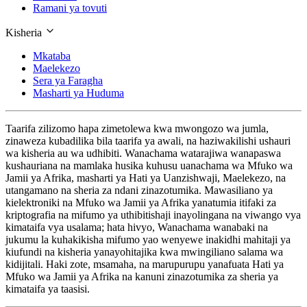
Ramani ya tovuti
Kisheria
Mkataba
Maelekezo
Sera ya Faragha
Masharti ya Huduma
Taarifa zilizomo hapa zimetolewa kwa mwongozo wa jumla,
zinaweza kubadilika bila taarifa ya awali, na haziwakilishi ushauri
wa kisheria au wa udhibiti. Wanachama watarajiwa wanapaswa
kushauriana na mamlaka husika kuhusu uanachama wa Mfuko wa
Jamii ya Afrika, masharti ya Hati ya Uanzishwaji, Maelekezo, na
utangamano na sheria za ndani zinazotumika. Mawasiliano ya
kielektroniki na Mfuko wa Jamii ya Afrika yanatumia itifaki za
kriptografia na mifumo ya uthibitishaji inayolingana na viwango vya
kimataifa vya usalama; hata hivyo, Wanachama wanabaki na
jukumu la kuhakikisha mifumo yao wenyewe inakidhi mahitaji ya
kiufundi na kisheria yanayohitajika kwa mwingiliano salama wa
kidijitali. Haki zote, msamaha, na marupurupu yanafuata Hati ya
Mfuko wa Jamii ya Afrika na kanuni zinazotumika za sheria ya
kimataifa ya taasisi.