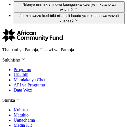
Nifanye nini nikishindwa kuunganika kwenye mkutano wa
wavuti?
Je, ninaweza kushiriki nikisajili baada ya mkutano wa wavuti
kuanza?
Thamani ya Pamoja, Ustawi wa Pamoja.
Suluhisho
Programu
Ufadhili
Mamlaka ya Cheti
API ya Programu
Data Wazi
Shirika
Kuhusu
Matukio
Uanachama
Media Kit