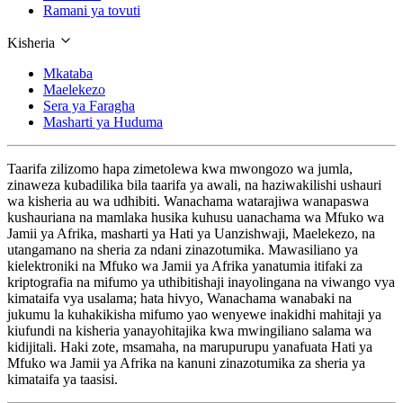
Ramani ya tovuti
Kisheria
Mkataba
Maelekezo
Sera ya Faragha
Masharti ya Huduma
Taarifa zilizomo hapa zimetolewa kwa mwongozo wa jumla,
zinaweza kubadilika bila taarifa ya awali, na haziwakilishi ushauri
wa kisheria au wa udhibiti. Wanachama watarajiwa wanapaswa
kushauriana na mamlaka husika kuhusu uanachama wa Mfuko wa
Jamii ya Afrika, masharti ya Hati ya Uanzishwaji, Maelekezo, na
utangamano na sheria za ndani zinazotumika. Mawasiliano ya
kielektroniki na Mfuko wa Jamii ya Afrika yanatumia itifaki za
kriptografia na mifumo ya uthibitishaji inayolingana na viwango vya
kimataifa vya usalama; hata hivyo, Wanachama wanabaki na
jukumu la kuhakikisha mifumo yao wenyewe inakidhi mahitaji ya
kiufundi na kisheria yanayohitajika kwa mwingiliano salama wa
kidijitali. Haki zote, msamaha, na marupurupu yanafuata Hati ya
Mfuko wa Jamii ya Afrika na kanuni zinazotumika za sheria ya
kimataifa ya taasisi.