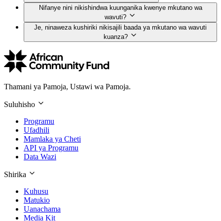
Nifanye nini nikishindwa kuunganika kwenye mkutano wa
wavuti?
Je, ninaweza kushiriki nikisajili baada ya mkutano wa wavuti
kuanza?
Thamani ya Pamoja, Ustawi wa Pamoja.
Suluhisho
Programu
Ufadhili
Mamlaka ya Cheti
API ya Programu
Data Wazi
Shirika
Kuhusu
Matukio
Uanachama
Media Kit