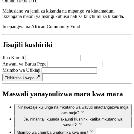
Online
10:00 UTC
Mahusiano ya jamii za kikanda na mipango ya kiutamaduni
ikizingatia maoni ya msingi kuhusu hali za kiuchumi za kikanda.
Imepangwa na
African Community Fund
Jisajili kushiriki
Jina Kamili
Anwani ya Barua Pepe
Msimbo wa Ufikiaji
Thibitisha Uwepo
Maswali yanayoulizwa mara kwa mara
Ninawezaje kujiunga na mkutano wa wavuti unaotangazwa moja
kwa moja?
Je, ninahitaji kuunda akaunti kushiriki katika mkutano wa
wavuti?
Msimbo wa chumba unatumika kwa nini?