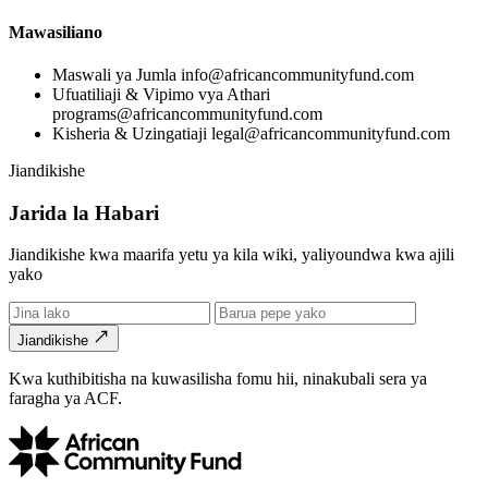
Mawasiliano
Maswali ya Jumla
info@africancommunityfund.com
Ufuatiliaji & Vipimo vya Athari
programs@africancommunityfund.com
Kisheria & Uzingatiaji
legal@africancommunityfund.com
Jiandikishe
Jarida la Habari
Jiandikishe kwa maarifa yetu ya kila wiki, yaliyoundwa kwa ajili
yako
Jiandikishe
Kwa kuthibitisha na kuwasilisha fomu hii, ninakubali sera ya
faragha ya ACF.