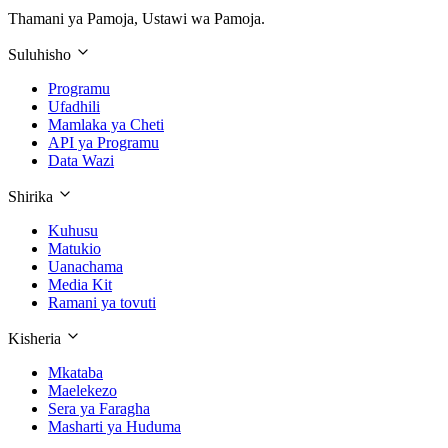
Thamani ya Pamoja, Ustawi wa Pamoja.
Suluhisho
Programu
Ufadhili
Mamlaka ya Cheti
API ya Programu
Data Wazi
Shirika
Kuhusu
Matukio
Uanachama
Media Kit
Ramani ya tovuti
Kisheria
Mkataba
Maelekezo
Sera ya Faragha
Masharti ya Huduma