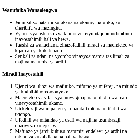
Wanufaika Wanaolengwa
Jamii zilizo hatarini kutokana na ukame, mafuriko, au
uharibifu wa mazingira.
Vyama vya ushirika vya kilimo vinavyohitaji miundombinu
inayostahimili hali ya hewa.
Taasisi za wanachama zinazofadhili miradi ya maendeleo ya
kijani au ya kukabiliana.
Serikali za ndani na vyombo vinavyosimamia rasilimali za
maji na matumizi ya ardhi.
Miradi Inayostahili
Ujenzi wa ulinzi wa mafuriko, mifumo ya mifereji, na miundo
ya kudhibiti mmomonyoko.
Maendeleo ya vifaa vya umwagiliaji na uhifadhi wa maji
vinavyostahimili ukame.
Utekelezaji wa mipango ya upandaji miti na uhifadhi wa
udongo.
Ufadhili wa mitandao ya usafi wa maji na usambazaji
unaoweza kurejeshwa.
Mafunzo ya jamii kuhusu matumizi endelevu ya ardhi na
mbinu za kukabiliana na hali ya hewa.