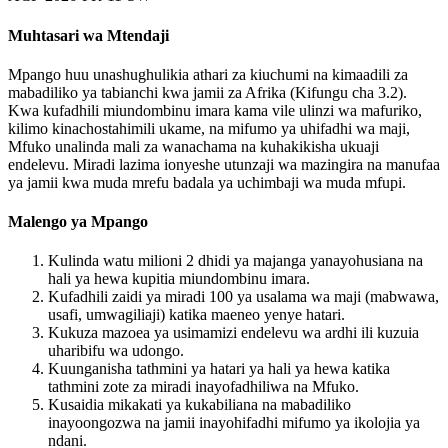
Muhtasari wa Mtendaji
Mpango huu unashughulikia athari za kiuchumi na kimaadili za
mabadiliko ya tabianchi kwa jamii za Afrika (Kifungu cha 3.2).
Kwa kufadhili miundombinu imara kama vile ulinzi wa mafuriko,
kilimo kinachostahimili ukame, na mifumo ya uhifadhi wa maji,
Mfuko unalinda mali za wanachama na kuhakikisha ukuaji
endelevu. Miradi lazima ionyeshe utunzaji wa mazingira na manufaa
ya jamii kwa muda mrefu badala ya uchimbaji wa muda mfupi.
Malengo ya Mpango
Kulinda watu milioni 2 dhidi ya majanga yanayohusiana na
hali ya hewa kupitia miundombinu imara.
Kufadhili zaidi ya miradi 100 ya usalama wa maji (mabwawa,
usafi, umwagiliaji) katika maeneo yenye hatari.
Kukuza mazoea ya usimamizi endelevu wa ardhi ili kuzuia
uharibifu wa udongo.
Kuunganisha tathmini ya hatari ya hali ya hewa katika
tathmini zote za miradi inayofadhiliwa na Mfuko.
Kusaidia mikakati ya kukabiliana na mabadiliko
inayoongozwa na jamii inayohifadhi mifumo ya ikolojia ya
ndani.