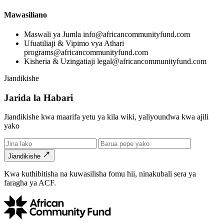
Mawasiliano
Maswali ya Jumla
info@africancommunityfund.com
Ufuatiliaji & Vipimo vya Athari
programs@africancommunityfund.com
Kisheria & Uzingatiaji
legal@africancommunityfund.com
Jiandikishe
Jarida la Habari
Jiandikishe kwa maarifa yetu ya kila wiki, yaliyoundwa kwa ajili
yako
Jiandikishe
Kwa kuthibitisha na kuwasilisha fomu hii, ninakubali sera ya
faragha ya ACF.