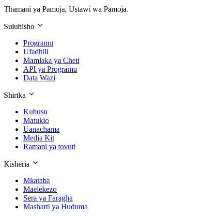
Thamani ya Pamoja, Ustawi wa Pamoja.
Suluhisho
Programu
Ufadhili
Mamlaka ya Cheti
API ya Programu
Data Wazi
Shirika
Kuhusu
Matukio
Uanachama
Media Kit
Ramani ya tovuti
Kisheria
Mkataba
Maelekezo
Sera ya Faragha
Masharti ya Huduma