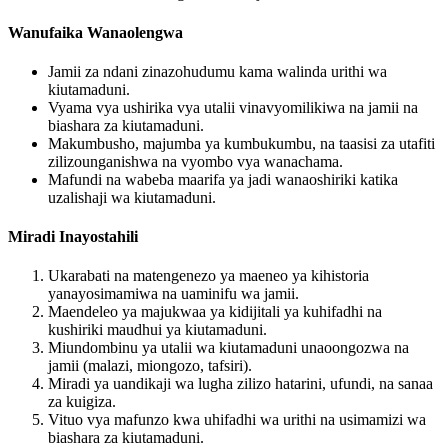
Wanufaika Wanaolengwa
Jamii za ndani zinazohudumu kama walinda urithi wa
kiutamaduni.
Vyama vya ushirika vya utalii vinavyomilikiwa na jamii na
biashara za kiutamaduni.
Makumbusho, majumba ya kumbukumbu, na taasisi za utafiti
zilizounganishwa na vyombo vya wanachama.
Mafundi na wabeba maarifa ya jadi wanaoshiriki katika
uzalishaji wa kiutamaduni.
Miradi Inayostahili
Ukarabati na matengenezo ya maeneo ya kihistoria
yanayosimamiwa na uaminifu wa jamii.
Maendeleo ya majukwaa ya kidijitali ya kuhifadhi na
kushiriki maudhui ya kiutamaduni.
Miundombinu ya utalii wa kiutamaduni unaoongozwa na
jamii (malazi, miongozo, tafsiri).
Miradi ya uandikaji wa lugha zilizo hatarini, ufundi, na sanaa
za kuigiza.
Vituo vya mafunzo kwa uhifadhi wa urithi na usimamizi wa
biashara za kiutamaduni.