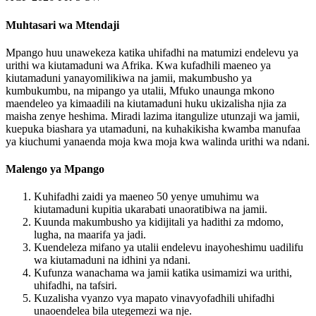
Muhtasari wa Mtendaji
Mpango huu unawekeza katika uhifadhi na matumizi endelevu ya
urithi wa kiutamaduni wa Afrika. Kwa kufadhili maeneo ya
kiutamaduni yanayomilikiwa na jamii, makumbusho ya
kumbukumbu, na mipango ya utalii, Mfuko unaunga mkono
maendeleo ya kimaadili na kiutamaduni huku ukizalisha njia za
maisha zenye heshima. Miradi lazima itangulize utunzaji wa jamii,
kuepuka biashara ya utamaduni, na kuhakikisha kwamba manufaa
ya kiuchumi yanaenda moja kwa moja kwa walinda urithi wa ndani.
Malengo ya Mpango
Kuhifadhi zaidi ya maeneo 50 yenye umuhimu wa
kiutamaduni kupitia ukarabati unaoratibiwa na jamii.
Kuunda makumbusho ya kidijitali ya hadithi za mdomo,
lugha, na maarifa ya jadi.
Kuendeleza mifano ya utalii endelevu inayoheshimu uadilifu
wa kiutamaduni na idhini ya ndani.
Kufunza wanachama wa jamii katika usimamizi wa urithi,
uhifadhi, na tafsiri.
Kuzalisha vyanzo vya mapato vinavyofadhili uhifadhi
unaoendelea bila utegemezi wa nje.