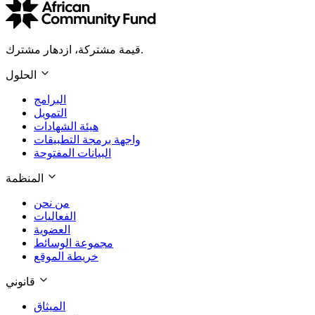
قيمة مشتركة، ازدهار مشترك.
الحلول
البرامج
التمويل
هيئة الشهادات
واجهة برمجة التطبيقات
البيانات المفتوحة
المنظمة
من نحن
الفعاليات
العضوية
مجموعة الوسائط
خريطة الموقع
قانوني
الميثاق