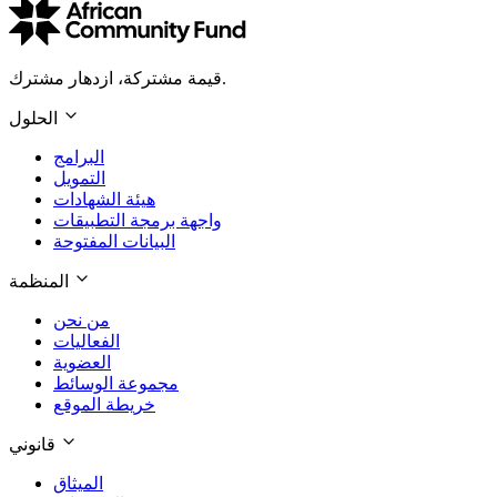
قيمة مشتركة، ازدهار مشترك.
الحلول
البرامج
التمويل
هيئة الشهادات
واجهة برمجة التطبيقات
البيانات المفتوحة
المنظمة
من نحن
الفعاليات
العضوية
مجموعة الوسائط
خريطة الموقع
قانوني
الميثاق