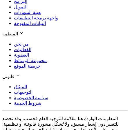
البرامج
التمويل
هيئة الشهادات
واجهة برمجة التطبيقات
البيانات المفتوحة
المنظمة
من نحن
الفعاليات
العضوية
مجموعة الوسائط
خريطة الموقع
قانوني
الميثاق
التوجيهات
سياسة الخصوصية
شروط الخدمة
المعلومات الواردة هنا مقدَّمة للتوجيه العام فحسب، وقد تخضع
للتغيير دون إشعار مسبق، ولا تُشكّل مشورة قانونية أو تنظيمية.
ينبغي على الأعضاء المحتملين استشارة الجهات المختصة بشأن