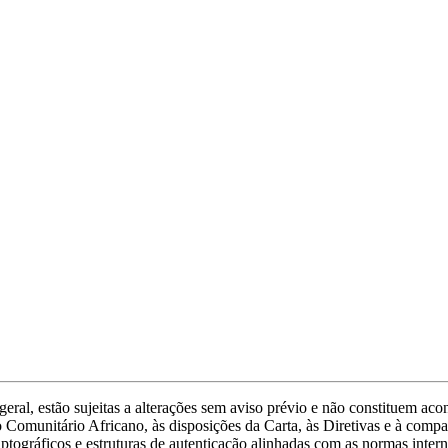
eral, estão sujeitas a alterações sem aviso prévio e não constituem a
 Comunitário Africano, às disposições da Carta, às Diretivas e à compa
iptográficos e estruturas de autenticação alinhadas com as normas in