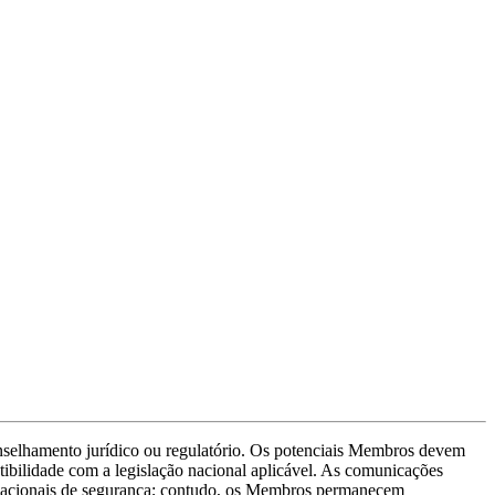
conselhamento jurídico ou regulatório. Os potenciais Membros devem
tibilidade com a legislação nacional aplicável. As comunicações
ternacionais de segurança; contudo, os Membros permanecem