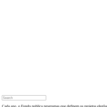
Cada ano, o Fundo publica programas que definem os projetos elegívei