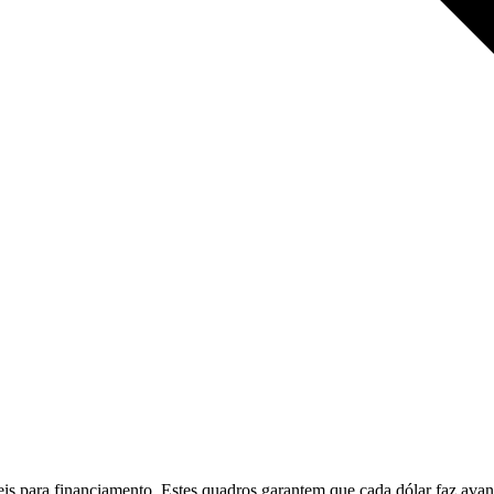
s para financiamento. Estes quadros garantem que cada dólar faz avanç