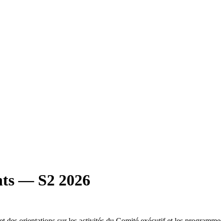
nts — S2 2026
des orientations sur les activités du Comité exécutif et les programme