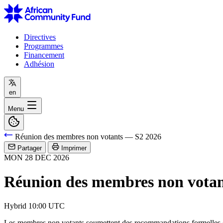
Directives
Programmes
Financement
Adhésion
en
Menu
Réunion des membres non votants — S2 2026
Partager
Imprimer
MON
28
DEC
2026
Réunion des membres non vota
Hybrid
10:00 UTC
Les membres non votants soumettent des recommandations formelles et 