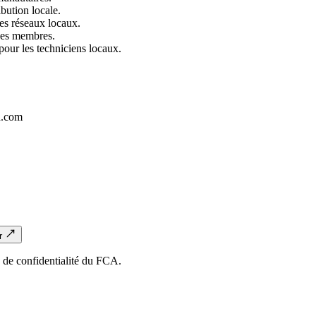
ibution locale.
es réseaux locaux.
ses membres.
ur les techniciens locaux.
d.com
r
e de confidentialité du FCA.