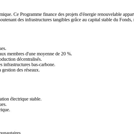
mique. Ce Programme finance des projets d'énergie renouvelable apparte
n soutenant des infrastructures tangibles grâce au capital stable du Fon
ses.
nt aux membres d'une moyenne de 20 %.
oduction décentralisés.
es infrastructures bas-carbone.
a gestion des réseaux.
ion électrique stable.
ues.
rique.
munautaires.